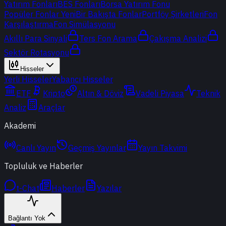
Yatırım Fonları
BES Fonları
Borsa Yatırım Fonu
Popüler Fonlar
Yeni
Bir Bakışta Fonlar
Portföy Şirketleri
Fon
Karşılaştırma
Fon Simülasyonu
Akıllı Para Sinyali
Ters Fon Arama
Çakışma Analizi
Sektör Rotasyonu
Hisseler
Yerli Hisseler
Yabancı Hisseler
ETF
Kripto
Altın & Döviz
Vadeli Piyasa
Teknik
Analiz
Araçlar
Akademi
Canlı Yayın
Geçmiş Yayınlar
Yayın Takvimi
Topluluk ve Haberler
t-Chat
Haberler
Yazılar
Bağlantı Yok