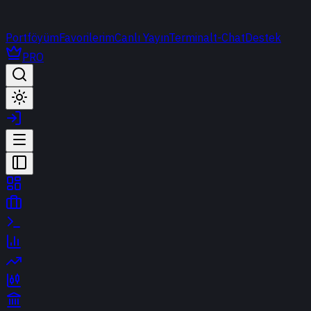
Portföyüm
Favorilerim
Canlı Yayın
Terminal
t-Chat
Destek
PRO