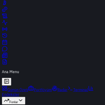
Ana Menu
Günün Özeti
Portföyüm
Radar
Terminal
Endeksler
Fonlar