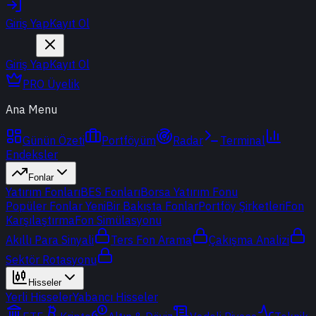
Giriş Yap
Kayıt Ol
Giriş Yap
Kayıt Ol
PRO Üyelik
Ana Menu
Günün Özeti
Portföyüm
Radar
Terminal
Endeksler
Fonlar
Yatırım Fonları
BES Fonları
Borsa Yatırım Fonu
Popüler Fonlar
Yeni
Bir Bakışta Fonlar
Portföy Şirketleri
Fon
Karşılaştırma
Fon Simülasyonu
Akıllı Para Sinyali
Ters Fon Arama
Çakışma Analizi
Sektör Rotasyonu
Hisseler
Yerli Hisseler
Yabancı Hisseler