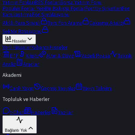
Yatırım Fonları
BES Fonları
Borsa Yatırım Fonu
Popüler Fonlar
Yeni
Bir Bakışta Fonlar
Portföy Şirketleri
Fon
Karşılaştırma
Fon Simülasyonu
Akıllı Para Sinyali
Ters Fon Arama
Çakışma Analizi
Sektör Rotasyonu
Hisseler
Yerli Hisseler
Yabancı Hisseler
ETF
Kripto
Altın & Döviz
Vadeli Piyasa
Teknik
Analiz
Araçlar
Akademi
Canlı Yayın
Geçmiş Yayınlar
Yayın Takvimi
Topluluk ve Haberler
t-Chat
Haberler
Yazılar
Bağlantı Yok