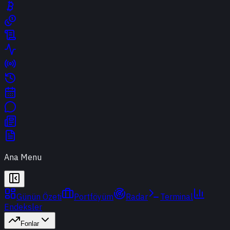
Ana Menu
Günün Özeti
Portföyüm
Radar
Terminal
Endeksler
Fonlar