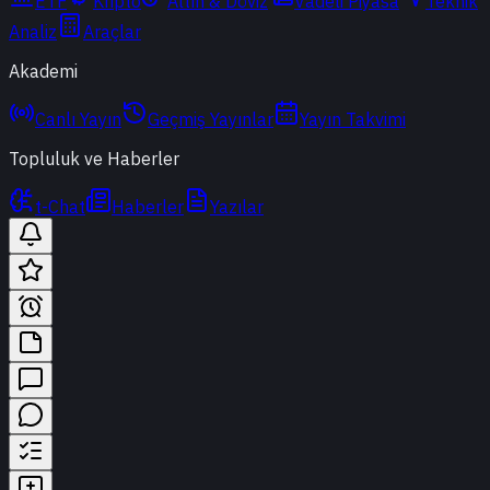
ETF
Kripto
Altın & Döviz
Vadeli Piyasa
Teknik
Analiz
Araçlar
Akademi
Canlı Yayın
Geçmiş Yayınlar
Yayın Takvimi
Topluluk ve Haberler
t-Chat
Haberler
Yazılar