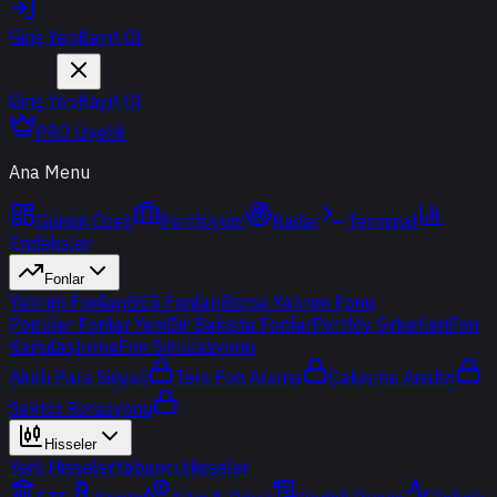
Giriş Yap
Kayıt Ol
Giriş Yap
Kayıt Ol
PRO Üyelik
Ana Menu
Günün Özeti
Portföyüm
Radar
Terminal
Endeksler
Fonlar
Yatırım Fonları
BES Fonları
Borsa Yatırım Fonu
Popüler Fonlar
Yeni
Bir Bakışta Fonlar
Portföy Şirketleri
Fon
Karşılaştırma
Fon Simülasyonu
Akıllı Para Sinyali
Ters Fon Arama
Çakışma Analizi
Sektör Rotasyonu
Hisseler
Yerli Hisseler
Yabancı Hisseler