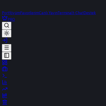
Portföyüm
Favorilerim
Canlı Yayın
Terminal
t-Chat
Destek
PRO