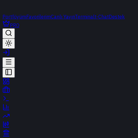
Portföyüm
Favorilerim
Canlı Yayın
Terminal
t-Chat
Destek
PRO