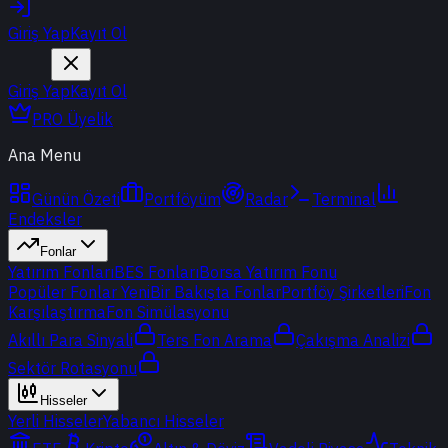
Giriş Yap
Kayıt Ol
Giriş Yap
Kayıt Ol
PRO Üyelik
Ana Menu
Günün Özeti
Portföyüm
Radar
Terminal
Endeksler
Fonlar
Yatırım Fonları
BES Fonları
Borsa Yatırım Fonu
Popüler Fonlar
Yeni
Bir Bakışta Fonlar
Portföy Şirketleri
Fon
Karşılaştırma
Fon Simülasyonu
Akıllı Para Sinyali
Ters Fon Arama
Çakışma Analizi
Sektör Rotasyonu
Hisseler
Yerli Hisseler
Yabancı Hisseler