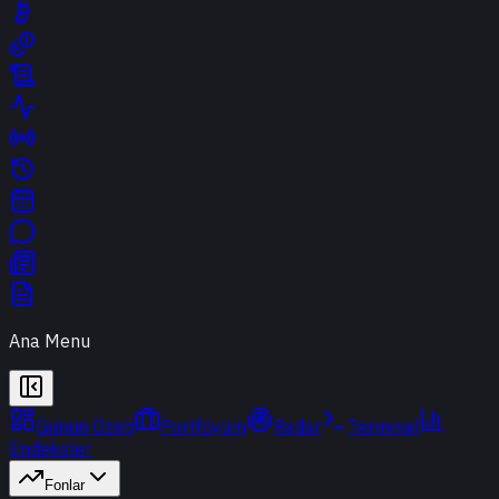
Ana Menu
Günün Özeti
Portföyüm
Radar
Terminal
Endeksler
Fonlar