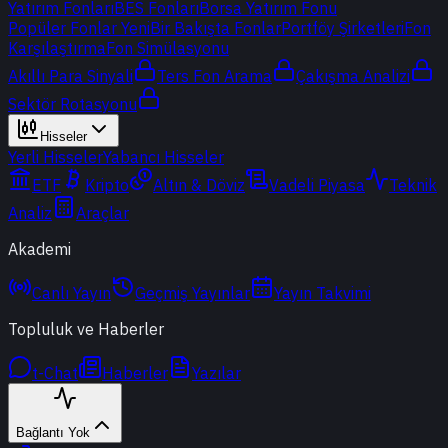
Yatırım Fonları
BES Fonları
Borsa Yatırım Fonu
Popüler Fonlar
Yeni
Bir Bakışta Fonlar
Portföy Şirketleri
Fon
Karşılaştırma
Fon Simülasyonu
Akıllı Para Sinyali
Ters Fon Arama
Çakışma Analizi
Sektör Rotasyonu
Hisseler
Yerli Hisseler
Yabancı Hisseler
ETF
Kripto
Altın & Döviz
Vadeli Piyasa
Teknik
Analiz
Araçlar
Akademi
Canlı Yayın
Geçmiş Yayınlar
Yayın Takvimi
Topluluk ve Haberler
t-Chat
Haberler
Yazılar
Bağlantı Yok