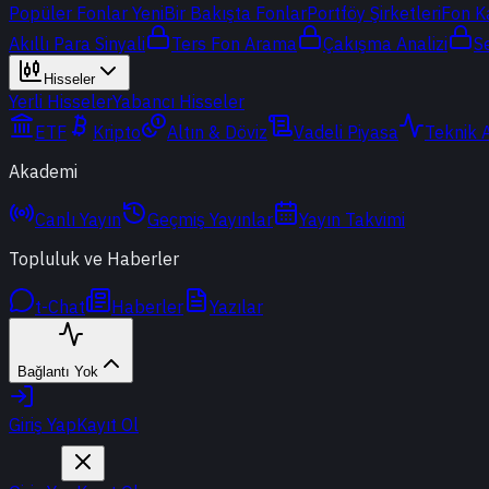
Popüler Fonlar
Yeni
Bir Bakışta Fonlar
Portföy Şirketleri
Fon K
Akıllı Para Sinyali
Ters Fon Arama
Çakışma Analizi
S
Hisseler
Yerli Hisseler
Yabancı Hisseler
ETF
Kripto
Altın & Döviz
Vadeli Piyasa
Teknik 
Akademi
Canlı Yayın
Geçmiş Yayınlar
Yayın Takvimi
Topluluk ve Haberler
t-Chat
Haberler
Yazılar
Bağlantı Yok
Giriş Yap
Kayıt Ol