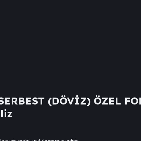
SERBEST (DÖVİZ) ÖZEL FO
liz
lası için mobil uygulamamızı indirin.