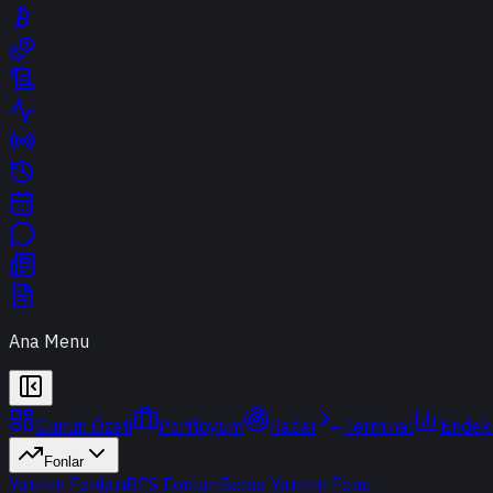
Ana Menu
Günün Özeti
Portföyüm
Radar
Terminal
Endek
Fonlar
Yatırım Fonları
BES Fonları
Borsa Yatırım Fonu