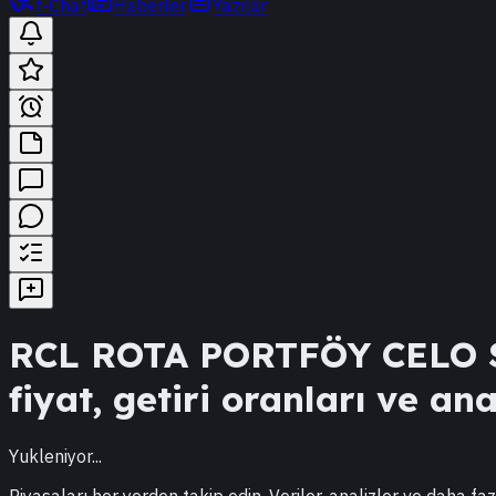
t-Chat
Haberler
Yazılar
RCL
ROTA PORTFÖY CELO 
fiyat, getiri oranları ve ana
Yukleniyor...
Piyasaları her yerden takip edin. Veriler, analizler ve daha faz