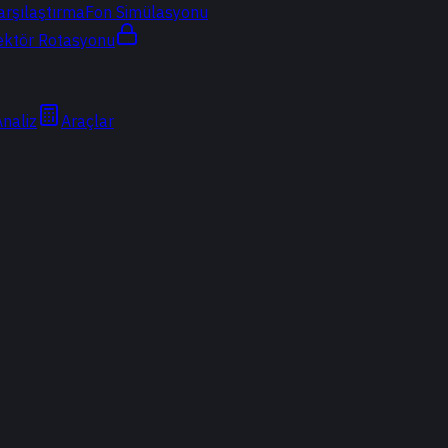
arşılaştırma
Fon Simülasyonu
ektör Rotasyonu
Analiz
Araçlar