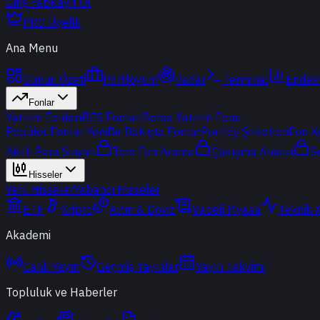
Giriş Yap
Kayıt Ol
PRO Üyelik
Ana Menu
Günün Özeti
Portföyüm
Radar
Terminal
Endek
Fonlar
Yatırım Fonları
BES Fonları
Borsa Yatırım Fonu
Popüler Fonlar
Yeni
Bir Bakışta Fonlar
Portföy Şirketleri
Fon K
Akıllı Para Sinyali
Ters Fon Arama
Çakışma Analizi
S
Hisseler
Yerli Hisseler
Yabancı Hisseler
ETF
Kripto
Altın & Döviz
Vadeli Piyasa
Teknik 
Akademi
Canlı Yayın
Geçmiş Yayınlar
Yayın Takvimi
Topluluk ve Haberler