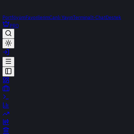
Portföyüm
Favorilerim
Canlı Yayın
Terminal
t-Chat
Destek
PRO