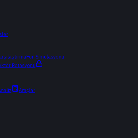
sler
arşılaştırma
Fon Simülasyonu
ektör Rotasyonu
Analiz
Araçlar