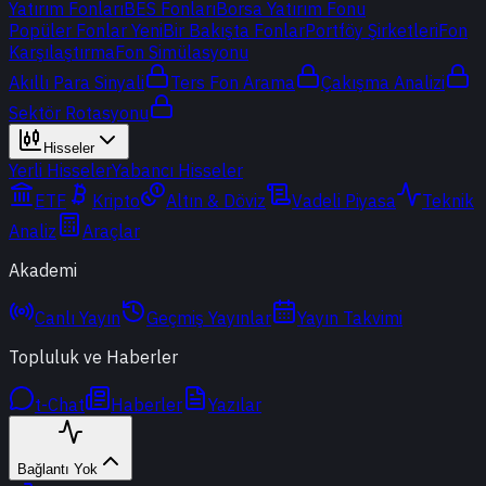
Yatırım Fonları
BES Fonları
Borsa Yatırım Fonu
Popüler Fonlar
Yeni
Bir Bakışta Fonlar
Portföy Şirketleri
Fon
Karşılaştırma
Fon Simülasyonu
Akıllı Para Sinyali
Ters Fon Arama
Çakışma Analizi
Sektör Rotasyonu
Hisseler
Yerli Hisseler
Yabancı Hisseler
ETF
Kripto
Altın & Döviz
Vadeli Piyasa
Teknik
Analiz
Araçlar
Akademi
Canlı Yayın
Geçmiş Yayınlar
Yayın Takvimi
Topluluk ve Haberler
t-Chat
Haberler
Yazılar
Bağlantı Yok