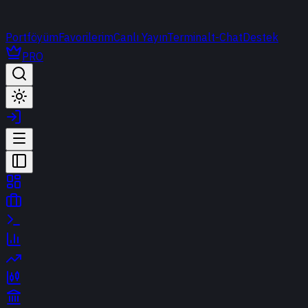
Portföyüm
Favorilerim
Canlı Yayın
Terminal
t-Chat
Destek
PRO