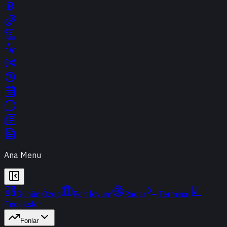
Ana Menu
Günün Özeti
Portföyüm
Radar
Terminal
Endeksler
Fonlar