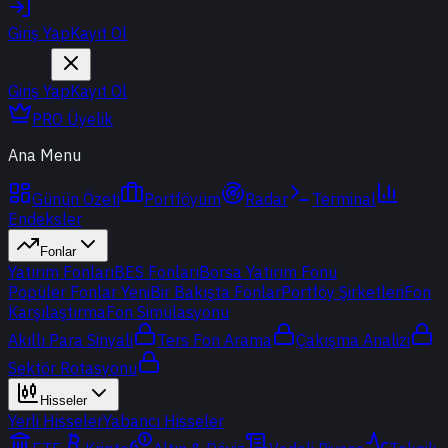
Giriş Yap
Kayıt Ol
Giriş Yap
Kayıt Ol
PRO Üyelik
Ana Menu
Günün Özeti
Portföyüm
Radar
Terminal
Endeksler
Fonlar
Yatırım Fonları
BES Fonları
Borsa Yatırım Fonu
Popüler Fonlar
Yeni
Bir Bakışta Fonlar
Portföy Şirketleri
Fon
Karşılaştırma
Fon Simülasyonu
Akıllı Para Sinyali
Ters Fon Arama
Çakışma Analizi
Sektör Rotasyonu
Hisseler
Yerli Hisseler
Yabancı Hisseler