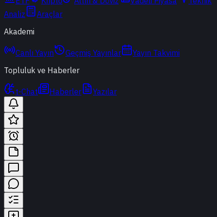
ETF
Kripto
Altın & Döviz
Vadeli Piyasa
Teknik
Analiz
Araçlar
Akademi
Canlı Yayın
Geçmiş Yayınlar
Yayın Takvimi
Topluluk ve Haberler
t-Chat
Haberler
Yazılar