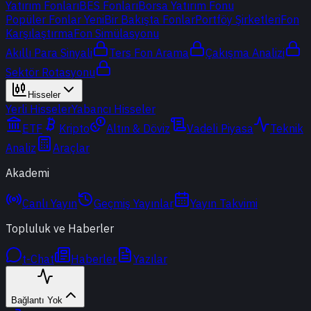
Yatırım Fonları
BES Fonları
Borsa Yatırım Fonu
Popüler Fonlar
Yeni
Bir Bakışta Fonlar
Portföy Şirketleri
Fon
Karşılaştırma
Fon Simülasyonu
Akıllı Para Sinyali
Ters Fon Arama
Çakışma Analizi
Sektör Rotasyonu
Hisseler
Yerli Hisseler
Yabancı Hisseler
ETF
Kripto
Altın & Döviz
Vadeli Piyasa
Teknik
Analiz
Araçlar
Akademi
Canlı Yayın
Geçmiş Yayınlar
Yayın Takvimi
Topluluk ve Haberler
t-Chat
Haberler
Yazılar
Bağlantı Yok