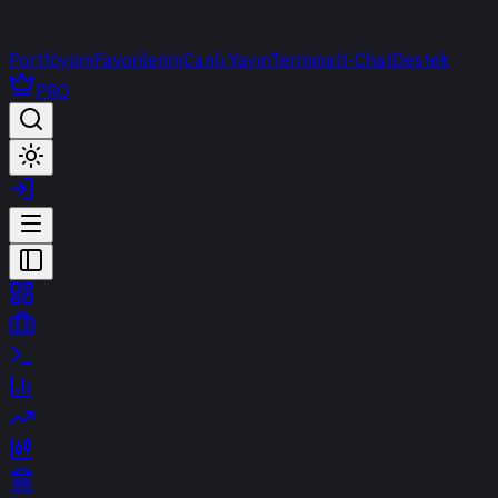
Portföyüm
Favorilerim
Canlı Yayın
Terminal
t-Chat
Destek
PRO