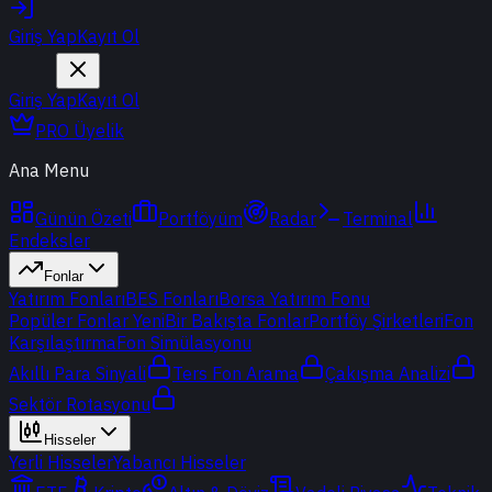
Giriş Yap
Kayıt Ol
Giriş Yap
Kayıt Ol
PRO Üyelik
Ana Menu
Günün Özeti
Portföyüm
Radar
Terminal
Endeksler
Fonlar
Yatırım Fonları
BES Fonları
Borsa Yatırım Fonu
Popüler Fonlar
Yeni
Bir Bakışta Fonlar
Portföy Şirketleri
Fon
Karşılaştırma
Fon Simülasyonu
Akıllı Para Sinyali
Ters Fon Arama
Çakışma Analizi
Sektör Rotasyonu
Hisseler
Yerli Hisseler
Yabancı Hisseler