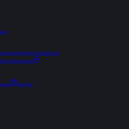
sler
arşılaştırma
Fon Simülasyonu
ektör Rotasyonu
Analiz
Araçlar