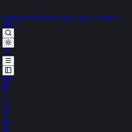
Portföyüm
Favorilerim
Canlı Yayın
Terminal
t-Chat
Destek
PRO