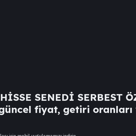
HİSSE SENEDİ SERBEST Ö
üncel fiyat, getiri oranları
lası için mobil uygulamamızı indirin.