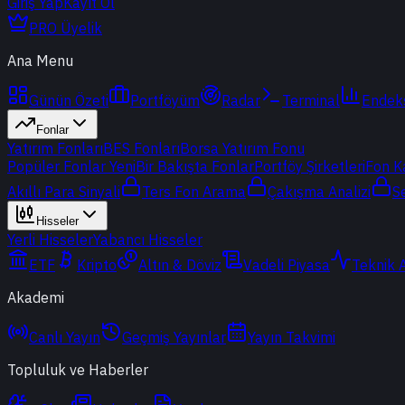
Giriş Yap
Kayıt Ol
PRO Üyelik
Ana Menu
Günün Özeti
Portföyüm
Radar
Terminal
Endek
Fonlar
Yatırım Fonları
BES Fonları
Borsa Yatırım Fonu
Popüler Fonlar
Yeni
Bir Bakışta Fonlar
Portföy Şirketleri
Fon K
Akıllı Para Sinyali
Ters Fon Arama
Çakışma Analizi
S
Hisseler
Yerli Hisseler
Yabancı Hisseler
ETF
Kripto
Altın & Döviz
Vadeli Piyasa
Teknik 
Akademi
Canlı Yayın
Geçmiş Yayınlar
Yayın Takvimi
Topluluk ve Haberler