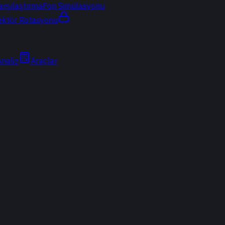
arşılaştırma
Fon Simülasyonu
ektör Rotasyonu
Analiz
Araçlar