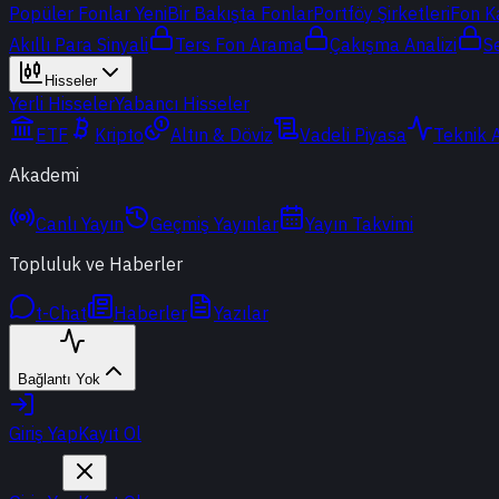
Popüler Fonlar
Yeni
Bir Bakışta Fonlar
Portföy Şirketleri
Fon K
Akıllı Para Sinyali
Ters Fon Arama
Çakışma Analizi
S
Hisseler
Yerli Hisseler
Yabancı Hisseler
ETF
Kripto
Altın & Döviz
Vadeli Piyasa
Teknik 
Akademi
Canlı Yayın
Geçmiş Yayınlar
Yayın Takvimi
Topluluk ve Haberler
t-Chat
Haberler
Yazılar
Bağlantı Yok
Giriş Yap
Kayıt Ol