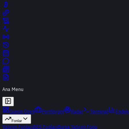
Ana Menu
Günün Özeti
Portföyüm
Radar
Terminal
Endek
Fonlar
Yatırım Fonları
BES Fonları
Borsa Yatırım Fonu