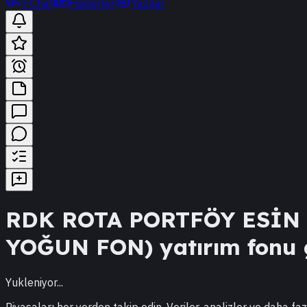
t-Chat
Haberler
Yazılar
RDK
ROTA PORTFÖY ESİN 
YOĞUN FON)
yatırım fonu g
Yukleniyor...
Piyasaları her yerden takip edin. Veriler, analizler ve daha faz