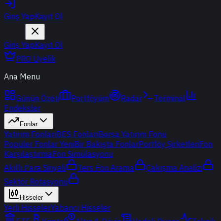
Giriş Yap
Kayıt Ol
Giriş Yap
Kayıt Ol
PRO Üyelik
Ana Menu
Günün Özeti
Portföyüm
Radar
Terminal
Endeksler
Fonlar
Yatırım Fonları
BES Fonları
Borsa Yatırım Fonu
Popüler Fonlar
Yeni
Bir Bakışta Fonlar
Portföy Şirketleri
Fon
Karşılaştırma
Fon Simülasyonu
Akıllı Para Sinyali
Ters Fon Arama
Çakışma Analizi
Sektör Rotasyonu
Hisseler
Yerli Hisseler
Yabancı Hisseler