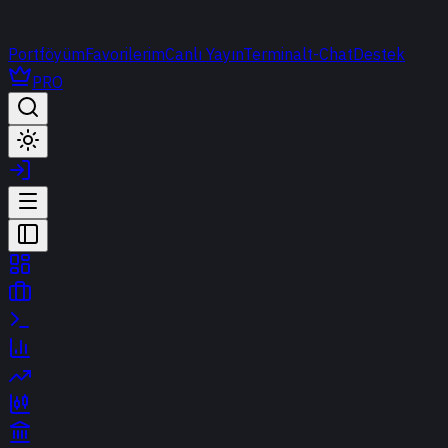
Portföyüm
Favorilerim
Canlı Yayın
Terminal
t-Chat
Destek
PRO