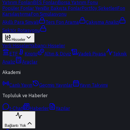
Yatırım Fonları
BES Fonları
Borsa Yatırım Fonu
Popüler Fonlar
Yeni
Bir Bakışta Fonlar
Portföy Şirketleri
Fon
Karşılaştırma
Fon Simülasyonu
Akıllı Para Sinyali
Ters Fon Arama
Çakışma Analizi
Sektör Rotasyonu
Hisseler
Yerli Hisseler
Yabancı Hisseler
ETF
Kripto
Altın & Döviz
Vadeli Piyasa
Teknik
Analiz
Araçlar
Akademi
Canlı Yayın
Geçmiş Yayınlar
Yayın Takvimi
Topluluk ve Haberler
t-Chat
Haberler
Yazılar
Bağlantı Yok