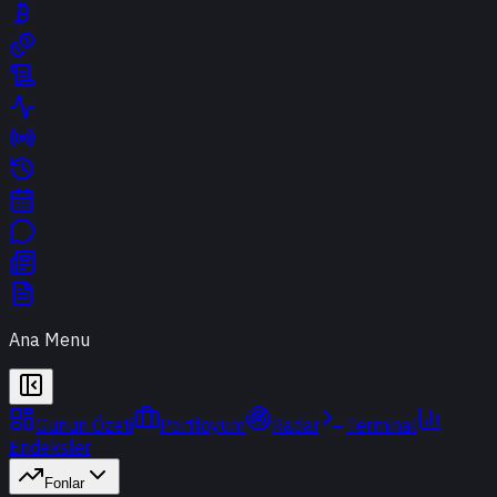
Ana Menu
Günün Özeti
Portföyüm
Radar
Terminal
Endeksler
Fonlar