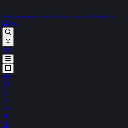
Portföyüm
Favorilerim
Canlı Yayın
Terminal
t-Chat
Destek
PRO