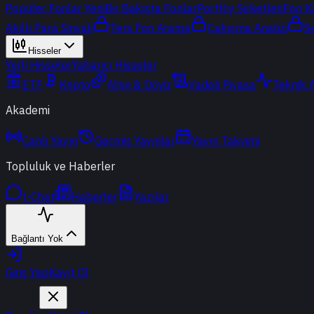
Popüler Fonlar
Yeni
Bir Bakışta Fonlar
Portföy Şirketleri
Fon K
Akıllı Para Sinyali
Ters Fon Arama
Çakışma Analizi
S
Hisseler
Yerli Hisseler
Yabancı Hisseler
ETF
Kripto
Altın & Döviz
Vadeli Piyasa
Teknik 
Akademi
Canlı Yayın
Geçmiş Yayınlar
Yayın Takvimi
Topluluk ve Haberler
t-Chat
Haberler
Yazılar
Bağlantı Yok
Giriş Yap
Kayıt Ol