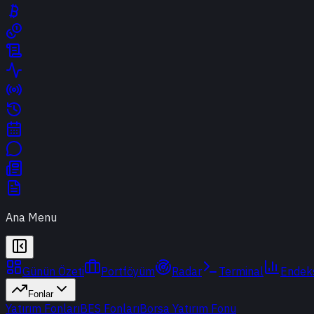
Ana Menu
Günün Özeti
Portföyüm
Radar
Terminal
Endek
Fonlar
Yatırım Fonları
BES Fonları
Borsa Yatırım Fonu