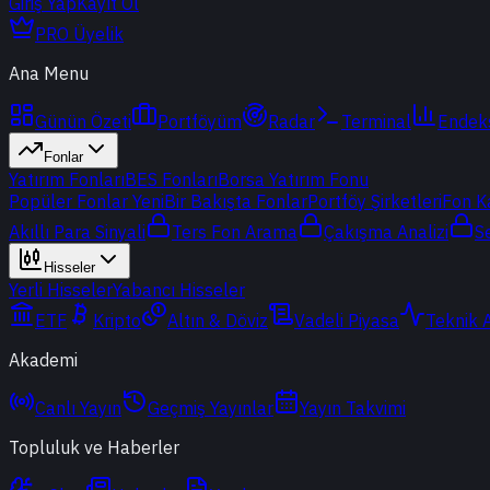
Giriş Yap
Kayıt Ol
PRO Üyelik
Ana Menu
Günün Özeti
Portföyüm
Radar
Terminal
Endek
Fonlar
Yatırım Fonları
BES Fonları
Borsa Yatırım Fonu
Popüler Fonlar
Yeni
Bir Bakışta Fonlar
Portföy Şirketleri
Fon K
Akıllı Para Sinyali
Ters Fon Arama
Çakışma Analizi
S
Hisseler
Yerli Hisseler
Yabancı Hisseler
ETF
Kripto
Altın & Döviz
Vadeli Piyasa
Teknik 
Akademi
Canlı Yayın
Geçmiş Yayınlar
Yayın Takvimi
Topluluk ve Haberler