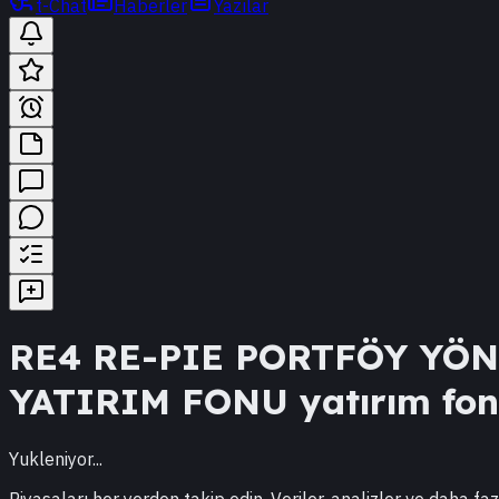
t-Chat
Haberler
Yazılar
RE4
RE-PIE PORTFÖY YÖ
YATIRIM FONU
yatırım fonu
Yukleniyor...
Piyasaları her yerden takip edin. Veriler, analizler ve daha faz