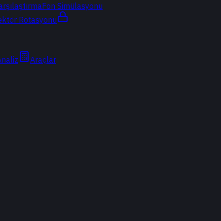
arşılaştırma
Fon Simülasyonu
ektör Rotasyonu
Analiz
Araçlar