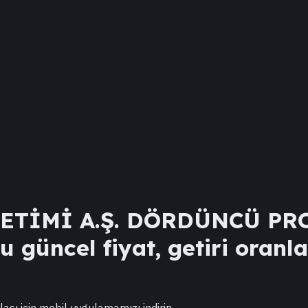
NETİMİ A.Ş. DÖRDÜNCÜ P
 güncel fiyat, getiri oranla
lası için mobil uygulamamızı indirin.