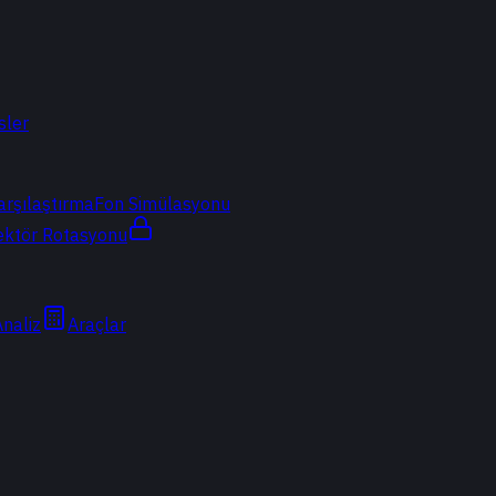
sler
arşılaştırma
Fon Simülasyonu
ektör Rotasyonu
Analiz
Araçlar