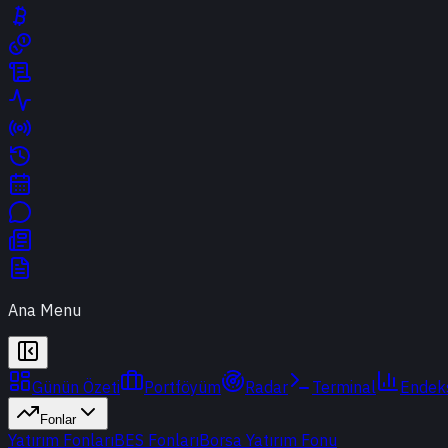
Ana Menu
Günün Özeti
Portföyüm
Radar
Terminal
Endek
Fonlar
Yatırım Fonları
BES Fonları
Borsa Yatırım Fonu