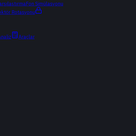
arşılaştırma
Fon Simülasyonu
ektör Rotasyonu
Analiz
Araçlar