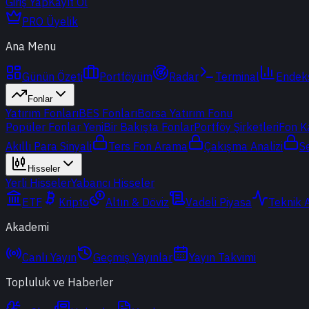
Giriş Yap
Kayıt Ol
PRO Üyelik
Ana Menu
Günün Özeti
Portföyüm
Radar
Terminal
Endek
Fonlar
Yatırım Fonları
BES Fonları
Borsa Yatırım Fonu
Popüler Fonlar
Yeni
Bir Bakışta Fonlar
Portföy Şirketleri
Fon K
Akıllı Para Sinyali
Ters Fon Arama
Çakışma Analizi
S
Hisseler
Yerli Hisseler
Yabancı Hisseler
ETF
Kripto
Altın & Döviz
Vadeli Piyasa
Teknik 
Akademi
Canlı Yayın
Geçmiş Yayınlar
Yayın Takvimi
Topluluk ve Haberler