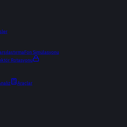
sler
arşılaştırma
Fon Simülasyonu
ektör Rotasyonu
Analiz
Araçlar