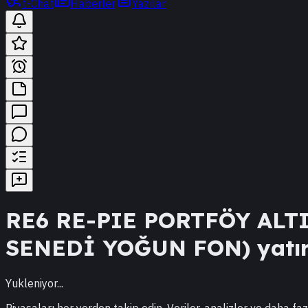
t-Chat
Haberler
Yazılar
RE6
RE-PIE PORTFÖY ALTI
SENEDİ YOĞUN FON)
yatır
Yukleniyor...
Piyasaları her yerden takip edin. Veriler, analizler ve daha faz