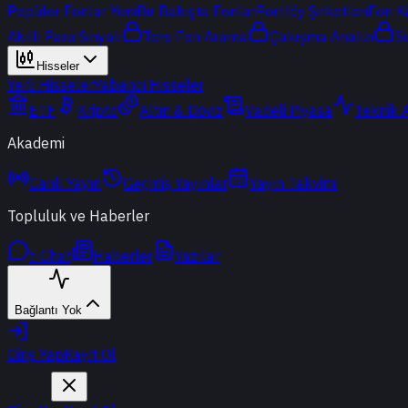
Popüler Fonlar
Yeni
Bir Bakışta Fonlar
Portföy Şirketleri
Fon K
Akıllı Para Sinyali
Ters Fon Arama
Çakışma Analizi
S
Hisseler
Yerli Hisseler
Yabancı Hisseler
ETF
Kripto
Altın & Döviz
Vadeli Piyasa
Teknik 
Akademi
Canlı Yayın
Geçmiş Yayınlar
Yayın Takvimi
Topluluk ve Haberler
t-Chat
Haberler
Yazılar
Bağlantı Yok
Giriş Yap
Kayıt Ol