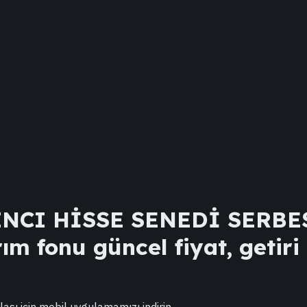
NCI HİSSE SENEDİ SERBES
ım fonu güncel fiyat, getiri
lası için mobil uygulamamızı indirin.