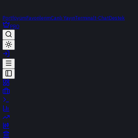
Portföyüm
Favorilerim
Canlı Yayın
Terminal
t-Chat
Destek
PRO