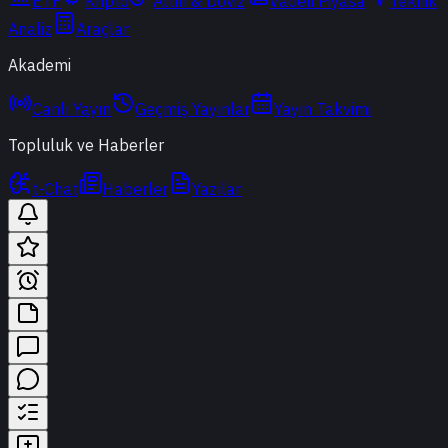
ETF
Kripto
Altın & Döviz
Vadeli Piyasa
Teknik
Analiz
Araçlar
Akademi
Canlı Yayın
Geçmiş Yayınlar
Yayın Takvimi
Topluluk ve Haberler
t-Chat
Haberler
Yazılar