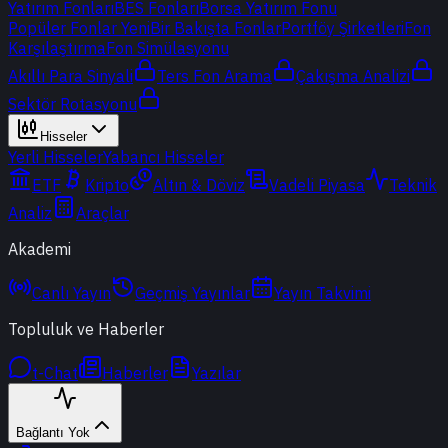
Yatırım Fonları
BES Fonları
Borsa Yatırım Fonu
Popüler Fonlar
Yeni
Bir Bakışta Fonlar
Portföy Şirketleri
Fon
Karşılaştırma
Fon Simülasyonu
Akıllı Para Sinyali
Ters Fon Arama
Çakışma Analizi
Sektör Rotasyonu
Hisseler
Yerli Hisseler
Yabancı Hisseler
ETF
Kripto
Altın & Döviz
Vadeli Piyasa
Teknik
Analiz
Araçlar
Akademi
Canlı Yayın
Geçmiş Yayınlar
Yayın Takvimi
Topluluk ve Haberler
t-Chat
Haberler
Yazılar
Bağlantı Yok