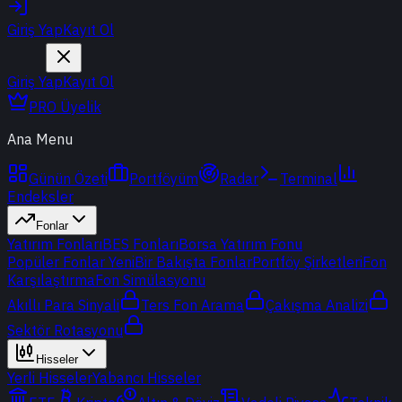
Giriş Yap
Kayıt Ol
Giriş Yap
Kayıt Ol
PRO Üyelik
Ana Menu
Günün Özeti
Portföyüm
Radar
Terminal
Endeksler
Fonlar
Yatırım Fonları
BES Fonları
Borsa Yatırım Fonu
Popüler Fonlar
Yeni
Bir Bakışta Fonlar
Portföy Şirketleri
Fon
Karşılaştırma
Fon Simülasyonu
Akıllı Para Sinyali
Ters Fon Arama
Çakışma Analizi
Sektör Rotasyonu
Hisseler
Yerli Hisseler
Yabancı Hisseler