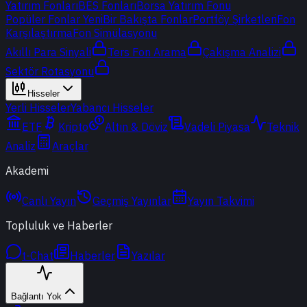
Yatırım Fonları
BES Fonları
Borsa Yatırım Fonu
Popüler Fonlar
Yeni
Bir Bakışta Fonlar
Portföy Şirketleri
Fon
Karşılaştırma
Fon Simülasyonu
Akıllı Para Sinyali
Ters Fon Arama
Çakışma Analizi
Sektör Rotasyonu
Hisseler
Yerli Hisseler
Yabancı Hisseler
ETF
Kripto
Altın & Döviz
Vadeli Piyasa
Teknik
Analiz
Araçlar
Akademi
Canlı Yayın
Geçmiş Yayınlar
Yayın Takvimi
Topluluk ve Haberler
t-Chat
Haberler
Yazılar
Bağlantı Yok