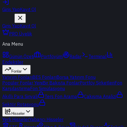
Giriş Yap
Kayıt Ol
Giriş Yap
Kayıt Ol
PRO Üyelik
Ana Menu
Günün Özeti
Portföyüm
Radar
Terminal
Endeksler
Fonlar
Yatırım Fonları
BES Fonları
Borsa Yatırım Fonu
Popüler Fonlar
Yeni
Bir Bakışta Fonlar
Portföy Şirketleri
Fon
Karşılaştırma
Fon Simülasyonu
Akıllı Para Sinyali
Ters Fon Arama
Çakışma Analizi
Sektör Rotasyonu
Hisseler
Yerli Hisseler
Yabancı Hisseler