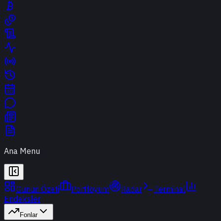
Ana Menu
Günün Özeti
Portföyüm
Radar
Terminal
Endeksler
Fonlar