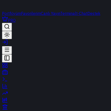
Portföyüm
Favorilerim
Canlı Yayın
Terminal
t-Chat
Destek
PRO