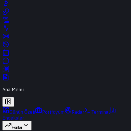
Ana Menu
Günün Özeti
Portföyüm
Radar
Terminal
Endeksler
Fonlar