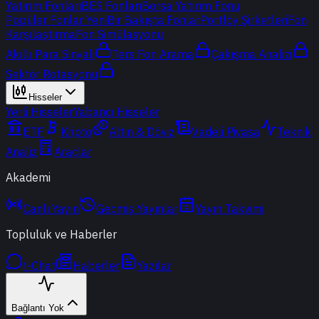
Yatırım Fonları
BES Fonları
Borsa Yatırım Fonu
Popüler Fonlar
Yeni
Bir Bakışta Fonlar
Portföy Şirketleri
Fon
Karşılaştırma
Fon Simülasyonu
Akıllı Para Sinyali
Ters Fon Arama
Çakışma Analizi
Sektör Rotasyonu
Hisseler
Yerli Hisseler
Yabancı Hisseler
ETF
Kripto
Altın & Döviz
Vadeli Piyasa
Teknik
Analiz
Araçlar
Akademi
Canlı Yayın
Geçmiş Yayınlar
Yayın Takvimi
Topluluk ve Haberler
t-Chat
Haberler
Yazılar
Bağlantı Yok