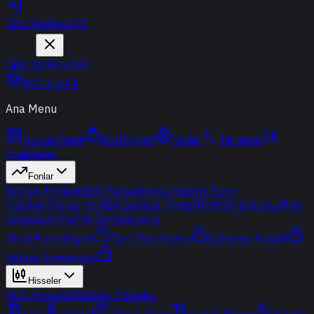
Giriş Yap
Kayıt Ol
Giriş Yap
Kayıt Ol
PRO Üyelik
Ana Menu
Günün Özeti
Portföyüm
Radar
Terminal
Endeksler
Fonlar
Yatırım Fonları
BES Fonları
Borsa Yatırım Fonu
Popüler Fonlar
Yeni
Bir Bakışta Fonlar
Portföy Şirketleri
Fon
Karşılaştırma
Fon Simülasyonu
Akıllı Para Sinyali
Ters Fon Arama
Çakışma Analizi
Sektör Rotasyonu
Hisseler
Yerli Hisseler
Yabancı Hisseler