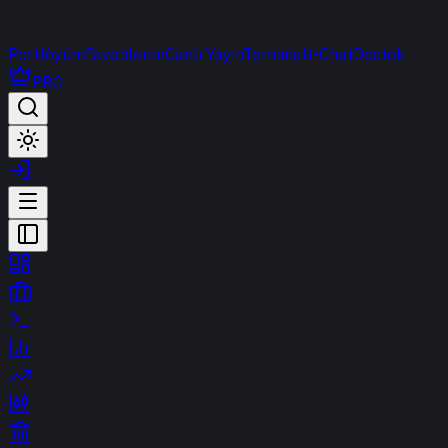
Portföyüm
Favorilerim
Canlı Yayın
Terminal
t-Chat
Destek
PRO