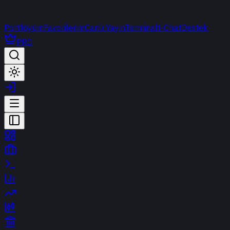
Portföyüm
Favorilerim
Canlı Yayın
Terminal
t-Chat
Destek
PRO