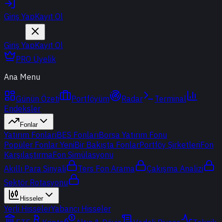
Giriş Yap
Kayıt Ol
Giriş Yap
Kayıt Ol
PRO Üyelik
Ana Menu
Günün Özeti
Portföyüm
Radar
Terminal
Endeksler
Fonlar
Yatırım Fonları
BES Fonları
Borsa Yatırım Fonu
Popüler Fonlar
Yeni
Bir Bakışta Fonlar
Portföy Şirketleri
Fon
Karşılaştırma
Fon Simülasyonu
Akıllı Para Sinyali
Ters Fon Arama
Çakışma Analizi
Sektör Rotasyonu
Hisseler
Yerli Hisseler
Yabancı Hisseler