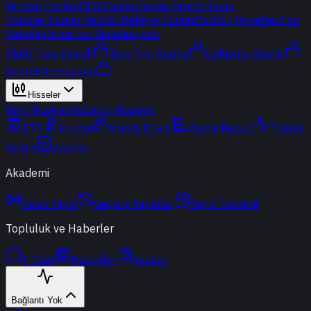
Yatırım Fonları
BES Fonları
Borsa Yatırım Fonu
Popüler Fonlar
Yeni
Bir Bakışta Fonlar
Portföy Şirketleri
Fon
Karşılaştırma
Fon Simülasyonu
Akıllı Para Sinyali
Ters Fon Arama
Çakışma Analizi
Sektör Rotasyonu
Hisseler
Yerli Hisseler
Yabancı Hisseler
ETF
Kripto
Altın & Döviz
Vadeli Piyasa
Teknik
Analiz
Araçlar
Akademi
Canlı Yayın
Geçmiş Yayınlar
Yayın Takvimi
Topluluk ve Haberler
t-Chat
Haberler
Yazılar
Bağlantı Yok