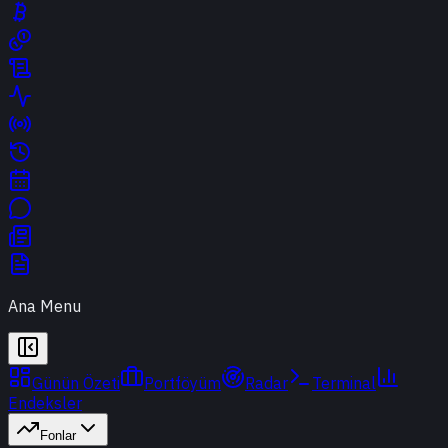
Ana Menu
Günün Özeti
Portföyüm
Radar
Terminal
Endeksler
Fonlar