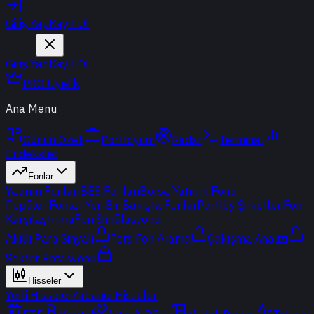
Giriş Yap
Kayıt Ol
Giriş Yap
Kayıt Ol
PRO Üyelik
Ana Menu
Günün Özeti
Portföyüm
Radar
Terminal
Endeksler
Fonlar
Yatırım Fonları
BES Fonları
Borsa Yatırım Fonu
Popüler Fonlar
Yeni
Bir Bakışta Fonlar
Portföy Şirketleri
Fon
Karşılaştırma
Fon Simülasyonu
Akıllı Para Sinyali
Ters Fon Arama
Çakışma Analizi
Sektör Rotasyonu
Hisseler
Yerli Hisseler
Yabancı Hisseler