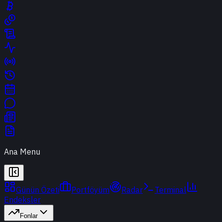
Ana Menu
Günün Özeti
Portföyüm
Radar
Terminal
Endeksler
Fonlar