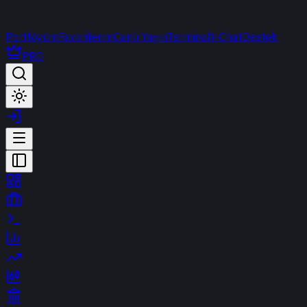
Portföyüm
Favorilerim
Canlı Yayın
Terminal
t-Chat
Destek
PRO