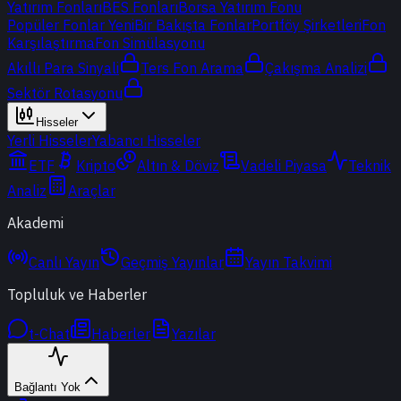
Yatırım Fonları
BES Fonları
Borsa Yatırım Fonu
Popüler Fonlar
Yeni
Bir Bakışta Fonlar
Portföy Şirketleri
Fon
Karşılaştırma
Fon Simülasyonu
Akıllı Para Sinyali
Ters Fon Arama
Çakışma Analizi
Sektör Rotasyonu
Hisseler
Yerli Hisseler
Yabancı Hisseler
ETF
Kripto
Altın & Döviz
Vadeli Piyasa
Teknik
Analiz
Araçlar
Akademi
Canlı Yayın
Geçmiş Yayınlar
Yayın Takvimi
Topluluk ve Haberler
t-Chat
Haberler
Yazılar
Bağlantı Yok