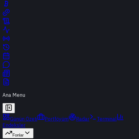
Ana Menu
Günün Özeti
Portföyüm
Radar
Terminal
Endeksler
Fonlar