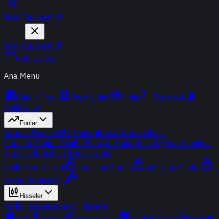
Giriş Yap
Kayıt Ol
Giriş Yap
Kayıt Ol
PRO Üyelik
Ana Menu
Günün Özeti
Portföyüm
Radar
Terminal
Endeksler
Fonlar
Yatırım Fonları
BES Fonları
Borsa Yatırım Fonu
Popüler Fonlar
Yeni
Bir Bakışta Fonlar
Portföy Şirketleri
Fon
Karşılaştırma
Fon Simülasyonu
Akıllı Para Sinyali
Ters Fon Arama
Çakışma Analizi
Sektör Rotasyonu
Hisseler
Yerli Hisseler
Yabancı Hisseler