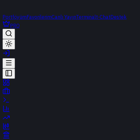
Portföyüm
Favorilerim
Canlı Yayın
Terminal
t-Chat
Destek
PRO