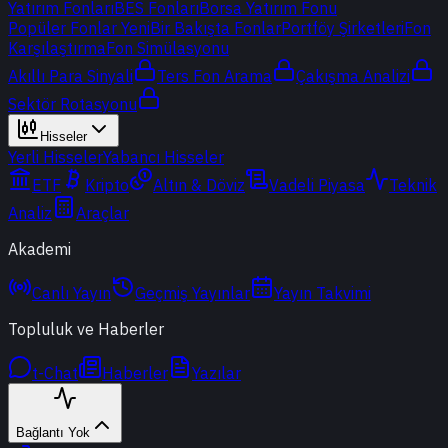
Yatırım Fonları
BES Fonları
Borsa Yatırım Fonu
Popüler Fonlar
Yeni
Bir Bakışta Fonlar
Portföy Şirketleri
Fon
Karşılaştırma
Fon Simülasyonu
Akıllı Para Sinyali
Ters Fon Arama
Çakışma Analizi
Sektör Rotasyonu
Hisseler
Yerli Hisseler
Yabancı Hisseler
ETF
Kripto
Altın & Döviz
Vadeli Piyasa
Teknik
Analiz
Araçlar
Akademi
Canlı Yayın
Geçmiş Yayınlar
Yayın Takvimi
Topluluk ve Haberler
t-Chat
Haberler
Yazılar
Bağlantı Yok