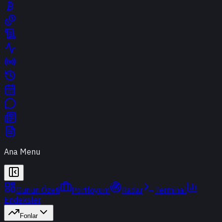
Ana Menu
Günün Özeti
Portföyüm
Radar
Terminal
Endeksler
Fonlar