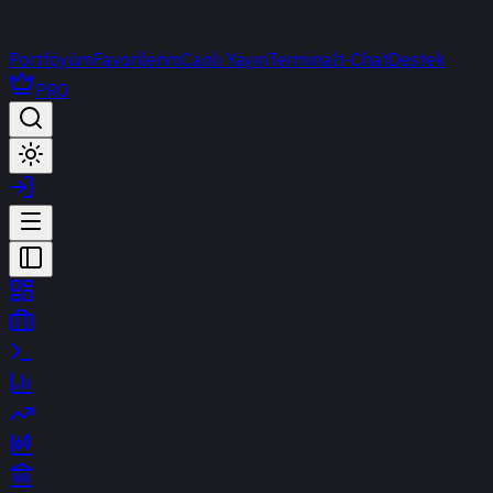
Portföyüm
Favorilerim
Canlı Yayın
Terminal
t-Chat
Destek
PRO