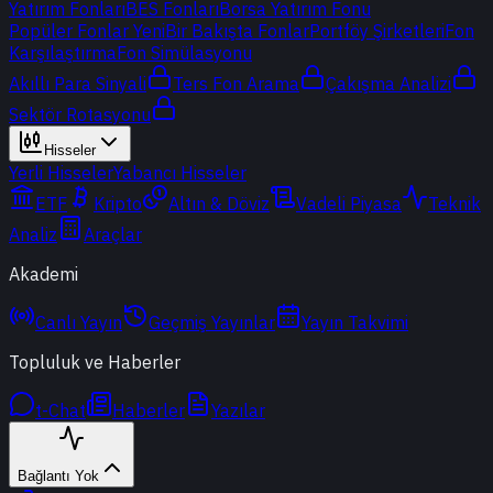
Yatırım Fonları
BES Fonları
Borsa Yatırım Fonu
Popüler Fonlar
Yeni
Bir Bakışta Fonlar
Portföy Şirketleri
Fon
Karşılaştırma
Fon Simülasyonu
Akıllı Para Sinyali
Ters Fon Arama
Çakışma Analizi
Sektör Rotasyonu
Hisseler
Yerli Hisseler
Yabancı Hisseler
ETF
Kripto
Altın & Döviz
Vadeli Piyasa
Teknik
Analiz
Araçlar
Akademi
Canlı Yayın
Geçmiş Yayınlar
Yayın Takvimi
Topluluk ve Haberler
t-Chat
Haberler
Yazılar
Bağlantı Yok