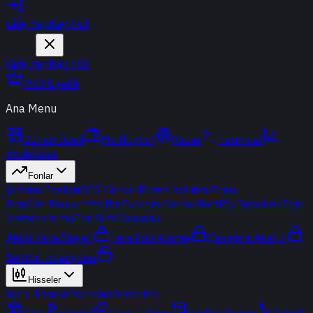
Giriş Yap
Kayıt Ol
Giriş Yap
Kayıt Ol
PRO Üyelik
Ana Menu
Günün Özeti
Portföyüm
Radar
Terminal
Endeksler
Fonlar
Yatırım Fonları
BES Fonları
Borsa Yatırım Fonu
Popüler Fonlar
Yeni
Bir Bakışta Fonlar
Portföy Şirketleri
Fon
Karşılaştırma
Fon Simülasyonu
Akıllı Para Sinyali
Ters Fon Arama
Çakışma Analizi
Sektör Rotasyonu
Hisseler
Yerli Hisseler
Yabancı Hisseler