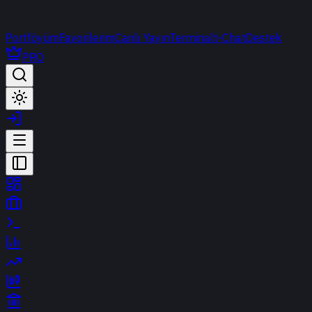
Portföyüm
Favorilerim
Canlı Yayın
Terminal
t-Chat
Destek
PRO