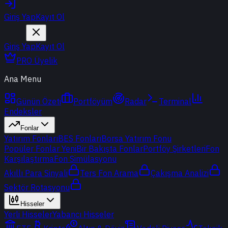
Giriş Yap
Kayıt Ol
Giriş Yap
Kayıt Ol
PRO Üyelik
Ana Menu
Günün Özeti
Portföyüm
Radar
Terminal
Endeksler
Fonlar
Yatırım Fonları
BES Fonları
Borsa Yatırım Fonu
Popüler Fonlar
Yeni
Bir Bakışta Fonlar
Portföy Şirketleri
Fon
Karşılaştırma
Fon Simülasyonu
Akıllı Para Sinyali
Ters Fon Arama
Çakışma Analizi
Sektör Rotasyonu
Hisseler
Yerli Hisseler
Yabancı Hisseler