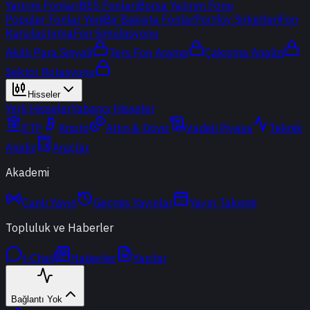
Yatırım Fonları
BES Fonları
Borsa Yatırım Fonu
Popüler Fonlar
Yeni
Bir Bakışta Fonlar
Portföy Şirketleri
Fon
Karşılaştırma
Fon Simülasyonu
Akıllı Para Sinyali
Ters Fon Arama
Çakışma Analizi
Sektör Rotasyonu
Hisseler
Yerli Hisseler
Yabancı Hisseler
ETF
Kripto
Altın & Döviz
Vadeli Piyasa
Teknik
Analiz
Araçlar
Akademi
Canlı Yayın
Geçmiş Yayınlar
Yayın Takvimi
Topluluk ve Haberler
t-Chat
Haberler
Yazılar
Bağlantı Yok