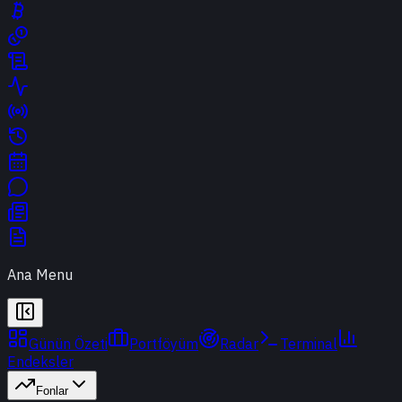
Ana Menu
Günün Özeti
Portföyüm
Radar
Terminal
Endeksler
Fonlar