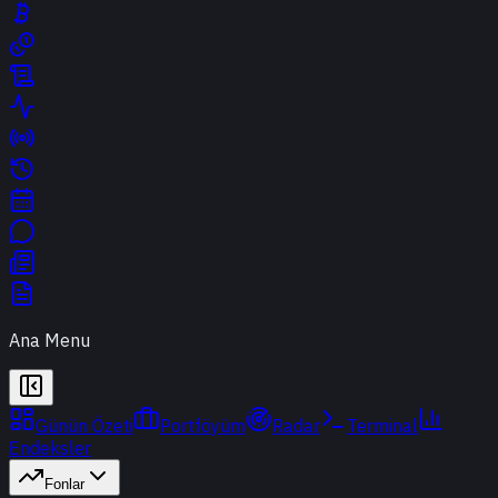
Ana Menu
Günün Özeti
Portföyüm
Radar
Terminal
Endeksler
Fonlar