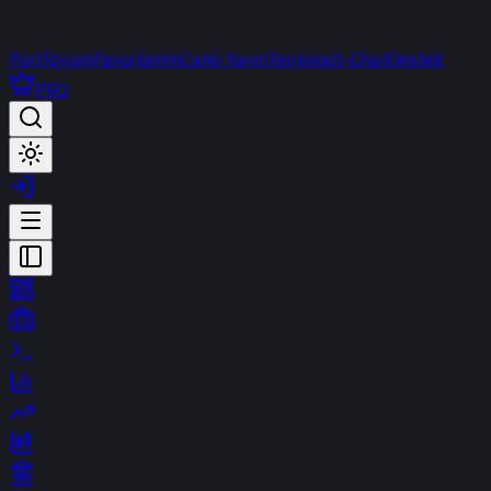
Portföyüm
Favorilerim
Canlı Yayın
Terminal
t-Chat
Destek
PRO