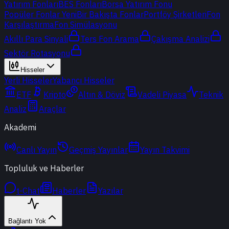
Yatırım Fonları
BES Fonları
Borsa Yatırım Fonu
Popüler Fonlar
Yeni
Bir Bakışta Fonlar
Portföy Şirketleri
Fon
Karşılaştırma
Fon Simülasyonu
Akıllı Para Sinyali
Ters Fon Arama
Çakışma Analizi
Sektör Rotasyonu
Hisseler
Yerli Hisseler
Yabancı Hisseler
ETF
Kripto
Altın & Döviz
Vadeli Piyasa
Teknik
Analiz
Araçlar
Akademi
Canlı Yayın
Geçmiş Yayınlar
Yayın Takvimi
Topluluk ve Haberler
t-Chat
Haberler
Yazılar
Bağlantı Yok