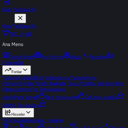
Giriş Yap
Kayıt Ol
Giriş Yap
Kayıt Ol
PRO Üyelik
Ana Menu
Günün Özeti
Portföyüm
Radar
Terminal
Endeksler
Fonlar
Yatırım Fonları
BES Fonları
Borsa Yatırım Fonu
Popüler Fonlar
Yeni
Bir Bakışta Fonlar
Portföy Şirketleri
Fon
Karşılaştırma
Fon Simülasyonu
Akıllı Para Sinyali
Ters Fon Arama
Çakışma Analizi
Sektör Rotasyonu
Hisseler
Yerli Hisseler
Yabancı Hisseler