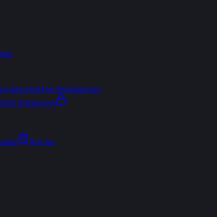
sler
arşılaştırma
Fon Simülasyonu
ektör Rotasyonu
Analiz
Araçlar