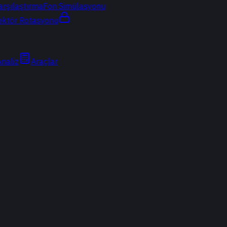
arşılaştırma
Fon Simülasyonu
ektör Rotasyonu
Analiz
Araçlar