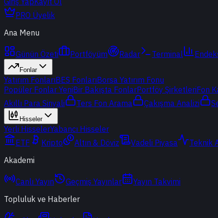
Giriş Yap
Kayıt Ol
PRO Üyelik
Ana Menu
Günün Özeti
Portföyüm
Radar
Terminal
Endek
Fonlar
Yatırım Fonları
BES Fonları
Borsa Yatırım Fonu
Popüler Fonlar
Yeni
Bir Bakışta Fonlar
Portföy Şirketleri
Fon K
Akıllı Para Sinyali
Ters Fon Arama
Çakışma Analizi
S
Hisseler
Yerli Hisseler
Yabancı Hisseler
ETF
Kripto
Altın & Döviz
Vadeli Piyasa
Teknik 
Akademi
Canlı Yayın
Geçmiş Yayınlar
Yayın Takvimi
Topluluk ve Haberler