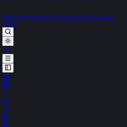
Portföyüm
Favorilerim
Canlı Yayın
Terminal
t-Chat
Destek
PRO