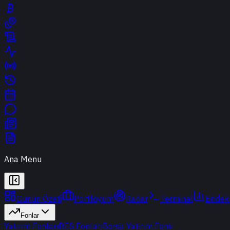
Ana Menu
Günün Özeti
Portföyüm
Radar
Terminal
Endek
Fonlar
Yatırım Fonları
BES Fonları
Borsa Yatırım Fonu