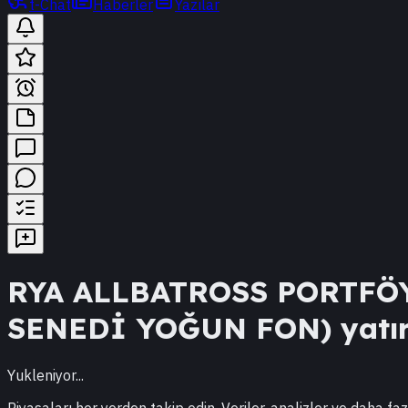
t-Chat
Haberler
Yazılar
RYA
ALLBATROSS PORTFÖY
SENEDİ YOĞUN FON)
yatır
Yukleniyor...
Piyasaları her yerden takip edin. Veriler, analizler ve daha faz