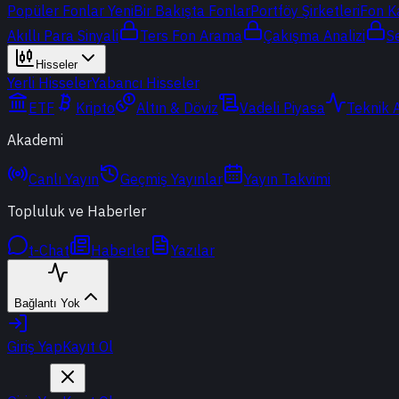
Popüler Fonlar
Yeni
Bir Bakışta Fonlar
Portföy Şirketleri
Fon K
Akıllı Para Sinyali
Ters Fon Arama
Çakışma Analizi
S
Hisseler
Yerli Hisseler
Yabancı Hisseler
ETF
Kripto
Altın & Döviz
Vadeli Piyasa
Teknik 
Akademi
Canlı Yayın
Geçmiş Yayınlar
Yayın Takvimi
Topluluk ve Haberler
t-Chat
Haberler
Yazılar
Bağlantı Yok
Giriş Yap
Kayıt Ol