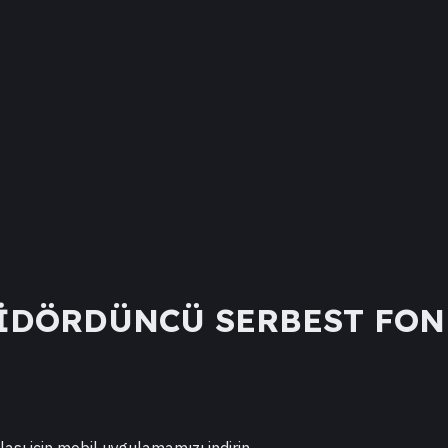
İDÖRDÜNCÜ SERBEST FON
lası için mobil uygulamamızı indirin.