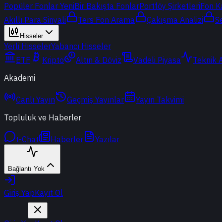
Popüler Fonlar
Yeni
Bir Bakışta Fonlar
Portföy Şirketleri
Fon K
Akıllı Para Sinyali
Ters Fon Arama
Çakışma Analizi
S
Hisseler
Yerli Hisseler
Yabancı Hisseler
ETF
Kripto
Altın & Döviz
Vadeli Piyasa
Teknik 
Akademi
Canlı Yayın
Geçmiş Yayınlar
Yayın Takvimi
Topluluk ve Haberler
t-Chat
Haberler
Yazılar
Bağlantı Yok
Giriş Yap
Kayıt Ol