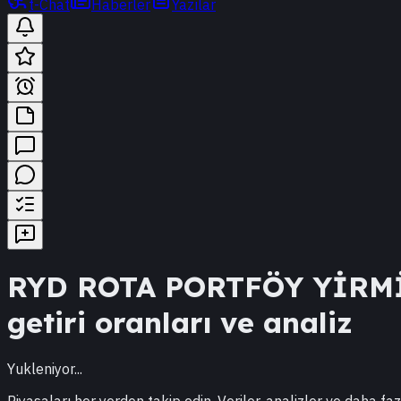
t-Chat
Haberler
Yazılar
RYD
ROTA PORTFÖY YİRM
getiri oranları ve analiz
Yukleniyor...
Piyasaları her yerden takip edin. Veriler, analizler ve daha faz