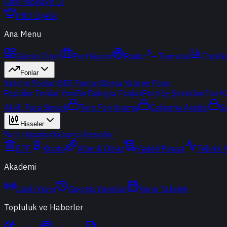
Giriş Yap
Kayıt Ol
PRO Üyelik
Ana Menu
Günün Özeti
Portföyüm
Radar
Terminal
Endek
Fonlar
Yatırım Fonları
BES Fonları
Borsa Yatırım Fonu
Popüler Fonlar
Yeni
Bir Bakışta Fonlar
Portföy Şirketleri
Fon K
Akıllı Para Sinyali
Ters Fon Arama
Çakışma Analizi
S
Hisseler
Yerli Hisseler
Yabancı Hisseler
ETF
Kripto
Altın & Döviz
Vadeli Piyasa
Teknik 
Akademi
Canlı Yayın
Geçmiş Yayınlar
Yayın Takvimi
Topluluk ve Haberler