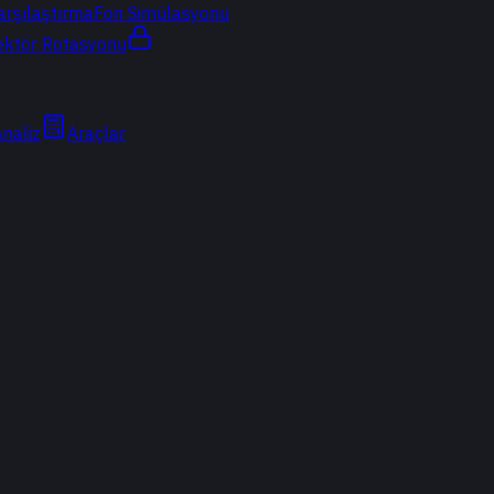
arşılaştırma
Fon Simülasyonu
ektör Rotasyonu
Analiz
Araçlar