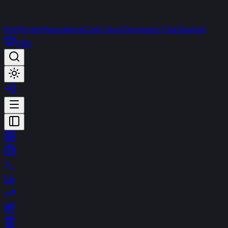
Portföyüm
Favorilerim
Canlı Yayın
Terminal
t-Chat
Destek
PRO