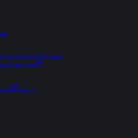
sler
arşılaştırma
Fon Simülasyonu
ektör Rotasyonu
Analiz
Araçlar