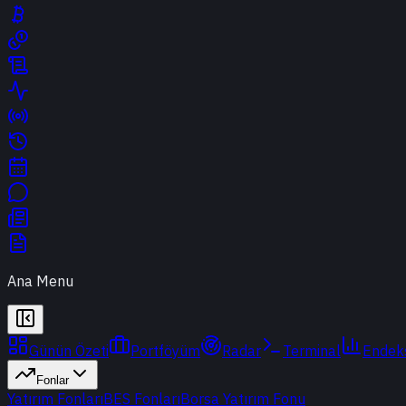
Ana Menu
Günün Özeti
Portföyüm
Radar
Terminal
Endek
Fonlar
Yatırım Fonları
BES Fonları
Borsa Yatırım Fonu