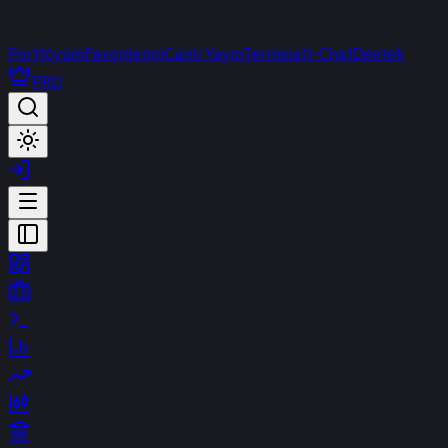
Portföyüm
Favorilerim
Canlı Yayın
Terminal
t-Chat
Destek
PRO