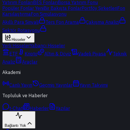
Yatırım Fonları
BES Fonları
Borsa Yatırım Fonu
Popüler Fonlar
Yeni
Bir Bakışta Fonlar
Portföy Şirketleri
Fon
Karşılaştırma
Fon Simülasyonu
Akıllı Para Sinyali
Ters Fon Arama
Çakışma Analizi
Sektör Rotasyonu
Hisseler
Yerli Hisseler
Yabancı Hisseler
ETF
Kripto
Altın & Döviz
Vadeli Piyasa
Teknik
Analiz
Araçlar
Akademi
Canlı Yayın
Geçmiş Yayınlar
Yayın Takvimi
Topluluk ve Haberler
t-Chat
Haberler
Yazılar
Bağlantı Yok