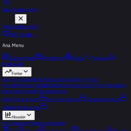
Giriş Yap
Kayıt Ol
Giriş Yap
Kayıt Ol
PRO Üyelik
Ana Menu
Günün Özeti
Portföyüm
Radar
Terminal
Endeksler
Fonlar
Yatırım Fonları
BES Fonları
Borsa Yatırım Fonu
Popüler Fonlar
Yeni
Bir Bakışta Fonlar
Portföy Şirketleri
Fon
Karşılaştırma
Fon Simülasyonu
Akıllı Para Sinyali
Ters Fon Arama
Çakışma Analizi
Sektör Rotasyonu
Hisseler
Yerli Hisseler
Yabancı Hisseler