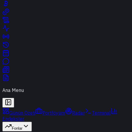
Ana Menu
Günün Özeti
Portföyüm
Radar
Terminal
Endeksler
Fonlar