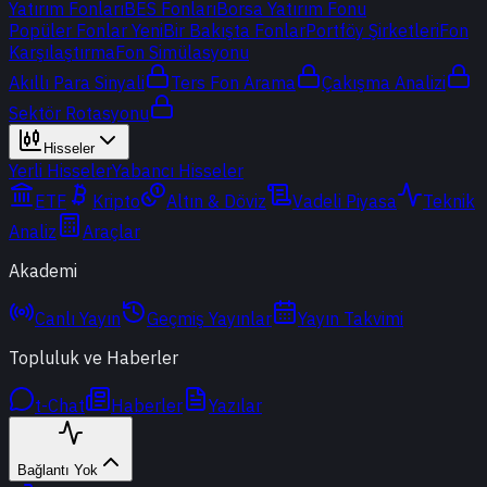
Yatırım Fonları
BES Fonları
Borsa Yatırım Fonu
Popüler Fonlar
Yeni
Bir Bakışta Fonlar
Portföy Şirketleri
Fon
Karşılaştırma
Fon Simülasyonu
Akıllı Para Sinyali
Ters Fon Arama
Çakışma Analizi
Sektör Rotasyonu
Hisseler
Yerli Hisseler
Yabancı Hisseler
ETF
Kripto
Altın & Döviz
Vadeli Piyasa
Teknik
Analiz
Araçlar
Akademi
Canlı Yayın
Geçmiş Yayınlar
Yayın Takvimi
Topluluk ve Haberler
t-Chat
Haberler
Yazılar
Bağlantı Yok