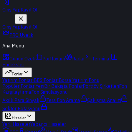
Giriş Yap
Kayıt Ol
Giriş Yap
Kayıt Ol
PRO Üyelik
Ana Menu
Günün Özeti
Portföyüm
Radar
Terminal
Endeksler
Fonlar
Yatırım Fonları
BES Fonları
Borsa Yatırım Fonu
Popüler Fonlar
Yeni
Bir Bakışta Fonlar
Portföy Şirketleri
Fon
Karşılaştırma
Fon Simülasyonu
Akıllı Para Sinyali
Ters Fon Arama
Çakışma Analizi
Sektör Rotasyonu
Hisseler
Yerli Hisseler
Yabancı Hisseler