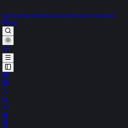
Portföyüm
Favorilerim
Canlı Yayın
Terminal
t-Chat
Destek
PRO