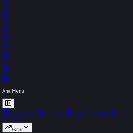
Ana Menu
Günün Özeti
Portföyüm
Radar
Terminal
Endeksler
Fonlar