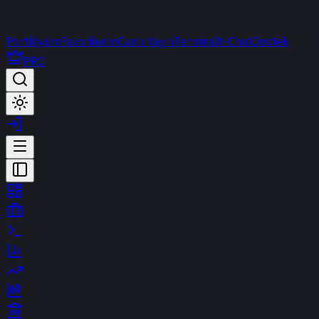
Portföyüm
Favorilerim
Canlı Yayın
Terminal
t-Chat
Destek
PRO