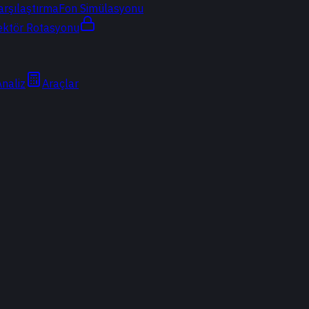
arşılaştırma
Fon Simülasyonu
ektör Rotasyonu
Analiz
Araçlar