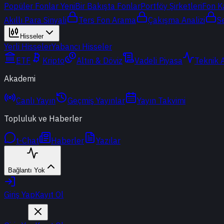
Popüler Fonlar
Yeni
Bir Bakışta Fonlar
Portföy Şirketleri
Fon K
Akıllı Para Sinyali
Ters Fon Arama
Çakışma Analizi
S
Hisseler
Yerli Hisseler
Yabancı Hisseler
ETF
Kripto
Altın & Döviz
Vadeli Piyasa
Teknik 
Akademi
Canlı Yayın
Geçmiş Yayınlar
Yayın Takvimi
Topluluk ve Haberler
t-Chat
Haberler
Yazılar
Bağlantı Yok
Giriş Yap
Kayıt Ol