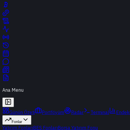
Ana Menu
Günün Özeti
Portföyüm
Radar
Terminal
Endek
Fonlar
Yatırım Fonları
BES Fonları
Borsa Yatırım Fonu