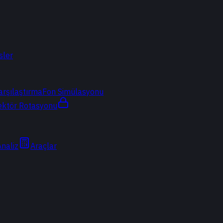
sler
arşılaştırma
Fon Simülasyonu
ektör Rotasyonu
Analiz
Araçlar