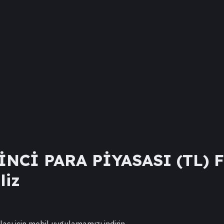
İNCİ PARA PİYASASI (TL) 
liz
lası için mobil uygulamamızı indirin.