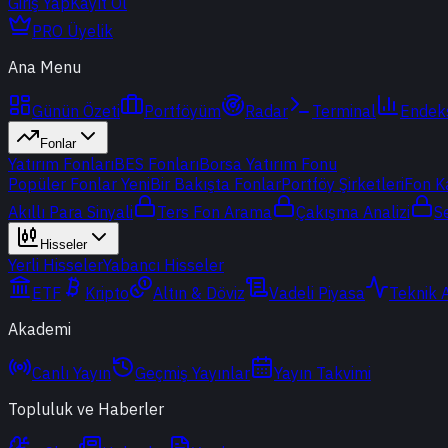
Giriş Yap
Kayıt Ol
PRO Üyelik
Ana Menu
Günün Özeti
Portföyüm
Radar
Terminal
Endek
Fonlar
Yatırım Fonları
BES Fonları
Borsa Yatırım Fonu
Popüler Fonlar
Yeni
Bir Bakışta Fonlar
Portföy Şirketleri
Fon K
Akıllı Para Sinyali
Ters Fon Arama
Çakışma Analizi
S
Hisseler
Yerli Hisseler
Yabancı Hisseler
ETF
Kripto
Altın & Döviz
Vadeli Piyasa
Teknik 
Akademi
Canlı Yayın
Geçmiş Yayınlar
Yayın Takvimi
Topluluk ve Haberler