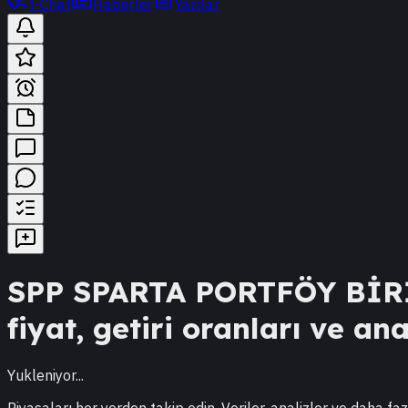
t-Chat
Haberler
Yazılar
SPP
SPARTA PORTFÖY BİR
fiyat, getiri oranları ve ana
Yukleniyor...
Piyasaları her yerden takip edin. Veriler, analizler ve daha faz