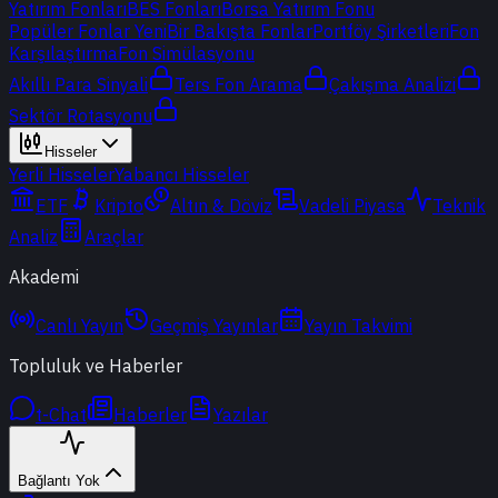
Yatırım Fonları
BES Fonları
Borsa Yatırım Fonu
Popüler Fonlar
Yeni
Bir Bakışta Fonlar
Portföy Şirketleri
Fon
Karşılaştırma
Fon Simülasyonu
Akıllı Para Sinyali
Ters Fon Arama
Çakışma Analizi
Sektör Rotasyonu
Hisseler
Yerli Hisseler
Yabancı Hisseler
ETF
Kripto
Altın & Döviz
Vadeli Piyasa
Teknik
Analiz
Araçlar
Akademi
Canlı Yayın
Geçmiş Yayınlar
Yayın Takvimi
Topluluk ve Haberler
t-Chat
Haberler
Yazılar
Bağlantı Yok