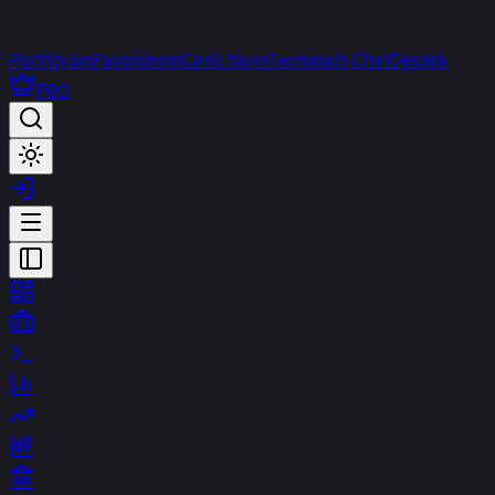
Portföyüm
Favorilerim
Canlı Yayın
Terminal
t-Chat
Destek
PRO