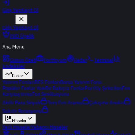
Giriş Yap
Kayıt Ol
Giriş Yap
Kayıt Ol
PRO Üyelik
Ana Menu
Günün Özeti
Portföyüm
Radar
Terminal
Endeksler
Fonlar
Yatırım Fonları
BES Fonları
Borsa Yatırım Fonu
Popüler Fonlar
Yeni
Bir Bakışta Fonlar
Portföy Şirketleri
Fon
Karşılaştırma
Fon Simülasyonu
Akıllı Para Sinyali
Ters Fon Arama
Çakışma Analizi
Sektör Rotasyonu
Hisseler
Yerli Hisseler
Yabancı Hisseler