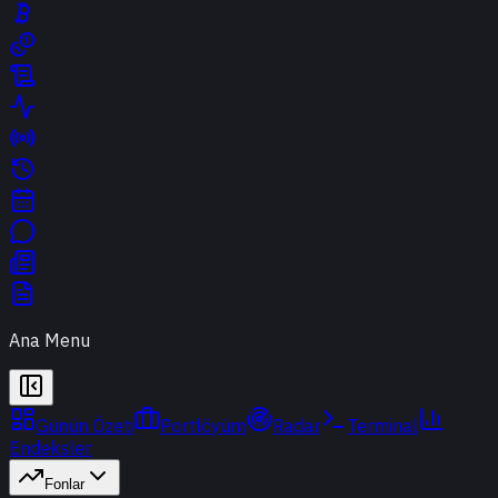
Ana Menu
Günün Özeti
Portföyüm
Radar
Terminal
Endeksler
Fonlar