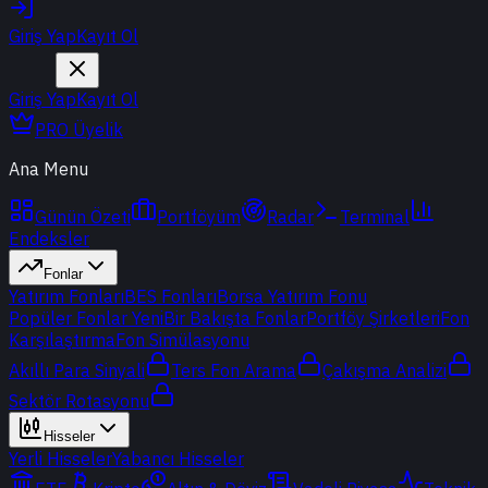
Giriş Yap
Kayıt Ol
Giriş Yap
Kayıt Ol
PRO Üyelik
Ana Menu
Günün Özeti
Portföyüm
Radar
Terminal
Endeksler
Fonlar
Yatırım Fonları
BES Fonları
Borsa Yatırım Fonu
Popüler Fonlar
Yeni
Bir Bakışta Fonlar
Portföy Şirketleri
Fon
Karşılaştırma
Fon Simülasyonu
Akıllı Para Sinyali
Ters Fon Arama
Çakışma Analizi
Sektör Rotasyonu
Hisseler
Yerli Hisseler
Yabancı Hisseler