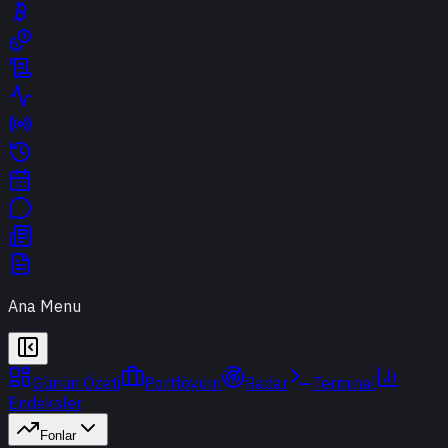
Ana Menu
Günün Özeti
Portföyüm
Radar
Terminal
Endeksler
Fonlar