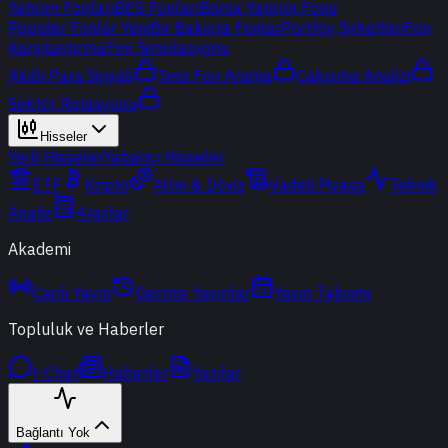
Yatırım Fonları
BES Fonları
Borsa Yatırım Fonu
Popüler Fonlar
Yeni
Bir Bakışta Fonlar
Portföy Şirketleri
Fon
Karşılaştırma
Fon Simülasyonu
Akıllı Para Sinyali
Ters Fon Arama
Çakışma Analizi
Sektör Rotasyonu
Hisseler
Yerli Hisseler
Yabancı Hisseler
ETF
Kripto
Altın & Döviz
Vadeli Piyasa
Teknik
Analiz
Araçlar
Akademi
Canlı Yayın
Geçmiş Yayınlar
Yayın Takvimi
Topluluk ve Haberler
t-Chat
Haberler
Yazılar
Bağlantı Yok