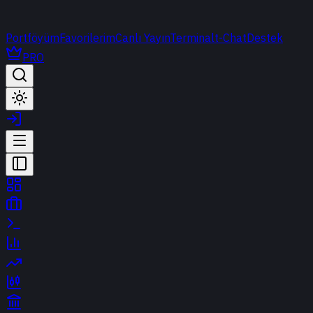
Portföyüm
Favorilerim
Canlı Yayın
Terminal
t-Chat
Destek
PRO