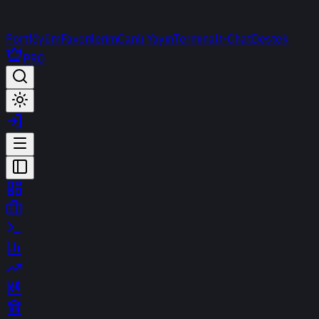
Portföyüm
Favorilerim
Canlı Yayın
Terminal
t-Chat
Destek
PRO