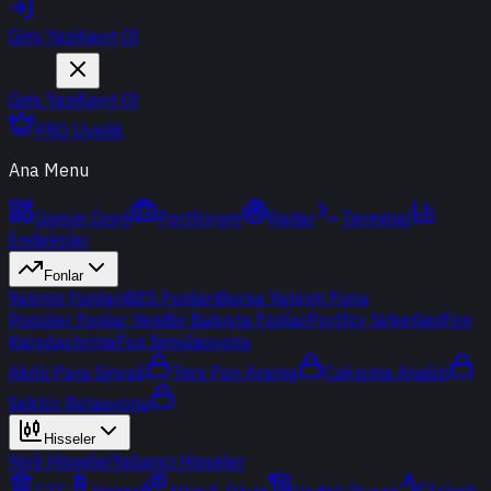
Giriş Yap
Kayıt Ol
Giriş Yap
Kayıt Ol
PRO Üyelik
Ana Menu
Günün Özeti
Portföyüm
Radar
Terminal
Endeksler
Fonlar
Yatırım Fonları
BES Fonları
Borsa Yatırım Fonu
Popüler Fonlar
Yeni
Bir Bakışta Fonlar
Portföy Şirketleri
Fon
Karşılaştırma
Fon Simülasyonu
Akıllı Para Sinyali
Ters Fon Arama
Çakışma Analizi
Sektör Rotasyonu
Hisseler
Yerli Hisseler
Yabancı Hisseler