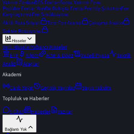
Yatırım Fonları
BES Fonları
Borsa Yatırım Fonu
Popüler Fonlar
Yeni
Bir Bakışta Fonlar
Portföy Şirketleri
Fon
Karşılaştırma
Fon Simülasyonu
Akıllı Para Sinyali
Ters Fon Arama
Çakışma Analizi
Sektör Rotasyonu
Hisseler
Yerli Hisseler
Yabancı Hisseler
ETF
Kripto
Altın & Döviz
Vadeli Piyasa
Teknik
Analiz
Araçlar
Akademi
Canlı Yayın
Geçmiş Yayınlar
Yayın Takvimi
Topluluk ve Haberler
t-Chat
Haberler
Yazılar
Bağlantı Yok