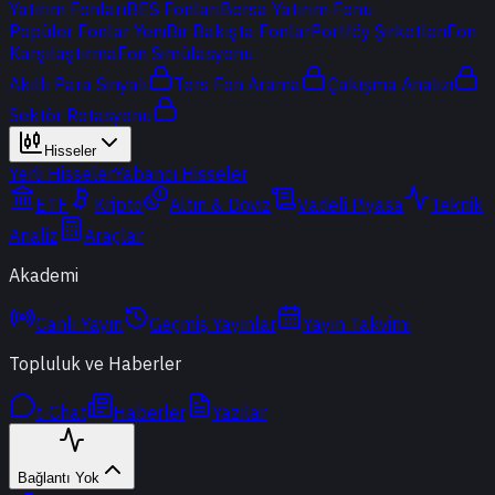
Yatırım Fonları
BES Fonları
Borsa Yatırım Fonu
Popüler Fonlar
Yeni
Bir Bakışta Fonlar
Portföy Şirketleri
Fon
Karşılaştırma
Fon Simülasyonu
Akıllı Para Sinyali
Ters Fon Arama
Çakışma Analizi
Sektör Rotasyonu
Hisseler
Yerli Hisseler
Yabancı Hisseler
ETF
Kripto
Altın & Döviz
Vadeli Piyasa
Teknik
Analiz
Araçlar
Akademi
Canlı Yayın
Geçmiş Yayınlar
Yayın Takvimi
Topluluk ve Haberler
t-Chat
Haberler
Yazılar
Bağlantı Yok