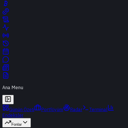
Ana Menu
Günün Özeti
Portföyüm
Radar
Terminal
Endeksler
Fonlar