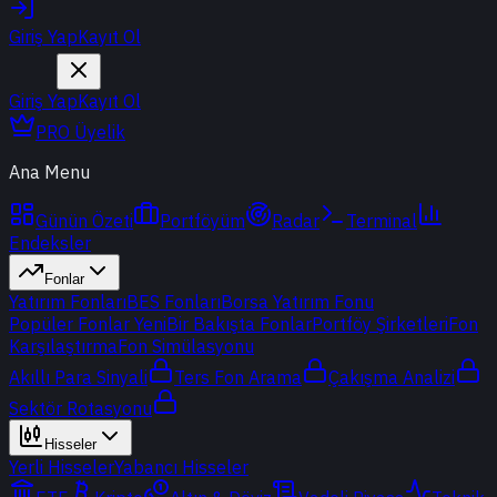
Giriş Yap
Kayıt Ol
Giriş Yap
Kayıt Ol
PRO Üyelik
Ana Menu
Günün Özeti
Portföyüm
Radar
Terminal
Endeksler
Fonlar
Yatırım Fonları
BES Fonları
Borsa Yatırım Fonu
Popüler Fonlar
Yeni
Bir Bakışta Fonlar
Portföy Şirketleri
Fon
Karşılaştırma
Fon Simülasyonu
Akıllı Para Sinyali
Ters Fon Arama
Çakışma Analizi
Sektör Rotasyonu
Hisseler
Yerli Hisseler
Yabancı Hisseler