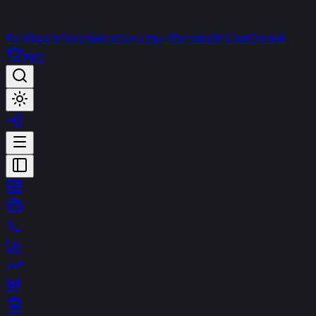
Portföyüm
Favorilerim
Canlı Yayın
Terminal
t-Chat
Destek
PRO