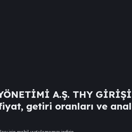
ÖNETİMİ A.Ş. THY GİRİŞ
iyat, getiri oranları ve anal
lası için mobil uygulamamızı indirin.