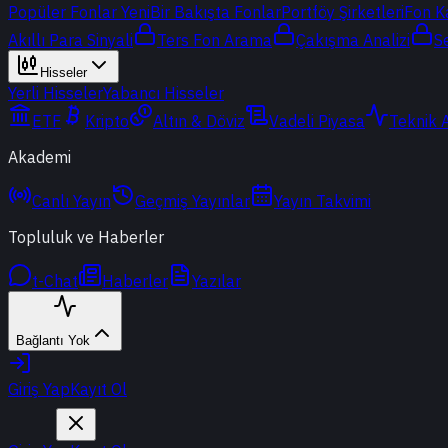
Popüler Fonlar
Yeni
Bir Bakışta Fonlar
Portföy Şirketleri
Fon K
Akıllı Para Sinyali
Ters Fon Arama
Çakışma Analizi
S
Hisseler
Yerli Hisseler
Yabancı Hisseler
ETF
Kripto
Altın & Döviz
Vadeli Piyasa
Teknik 
Akademi
Canlı Yayın
Geçmiş Yayınlar
Yayın Takvimi
Topluluk ve Haberler
t-Chat
Haberler
Yazılar
Bağlantı Yok
Giriş Yap
Kayıt Ol