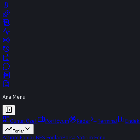
Ana Menu
Günün Özeti
Portföyüm
Radar
Terminal
Endek
Fonlar
Yatırım Fonları
BES Fonları
Borsa Yatırım Fonu