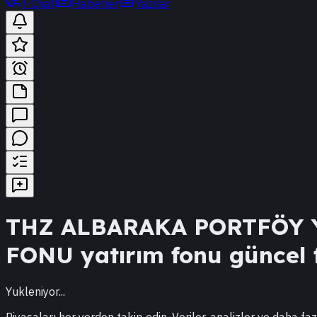
t-Chat
Haberler
Yazılar
THZ
ALBARAKA PORTFÖY Y
FONU
yatırım fonu güncel f
Yukleniyor...
Piyasaları her yerden takip edin. Veriler, analizler ve daha faz