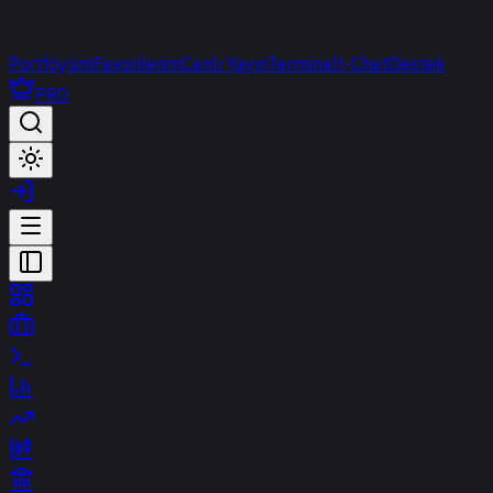
Portföyüm
Favorilerim
Canlı Yayın
Terminal
t-Chat
Destek
PRO