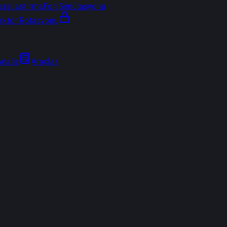
arşılaştırma
Fon Simülasyonu
ektör Rotasyonu
Analiz
Araçlar