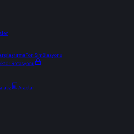
sler
arşılaştırma
Fon Simülasyonu
ektör Rotasyonu
Analiz
Araçlar