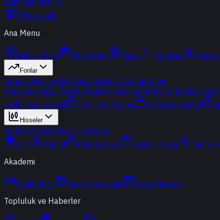
Giriş Yap
Kayıt Ol
PRO Üyelik
Ana Menu
Günün Özeti
Portföyüm
Radar
Terminal
Endek
Fonlar
Yatırım Fonları
BES Fonları
Borsa Yatırım Fonu
Popüler Fonlar
Yeni
Bir Bakışta Fonlar
Portföy Şirketleri
Fon K
Akıllı Para Sinyali
Ters Fon Arama
Çakışma Analizi
S
Hisseler
Yerli Hisseler
Yabancı Hisseler
ETF
Kripto
Altın & Döviz
Vadeli Piyasa
Teknik 
Akademi
Canlı Yayın
Geçmiş Yayınlar
Yayın Takvimi
Topluluk ve Haberler