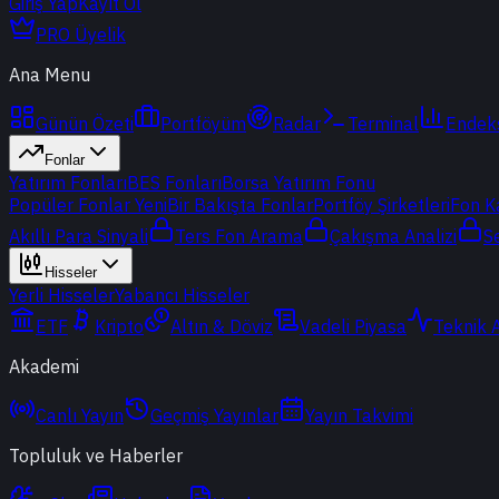
Giriş Yap
Kayıt Ol
PRO Üyelik
Ana Menu
Günün Özeti
Portföyüm
Radar
Terminal
Endek
Fonlar
Yatırım Fonları
BES Fonları
Borsa Yatırım Fonu
Popüler Fonlar
Yeni
Bir Bakışta Fonlar
Portföy Şirketleri
Fon K
Akıllı Para Sinyali
Ters Fon Arama
Çakışma Analizi
S
Hisseler
Yerli Hisseler
Yabancı Hisseler
ETF
Kripto
Altın & Döviz
Vadeli Piyasa
Teknik 
Akademi
Canlı Yayın
Geçmiş Yayınlar
Yayın Takvimi
Topluluk ve Haberler