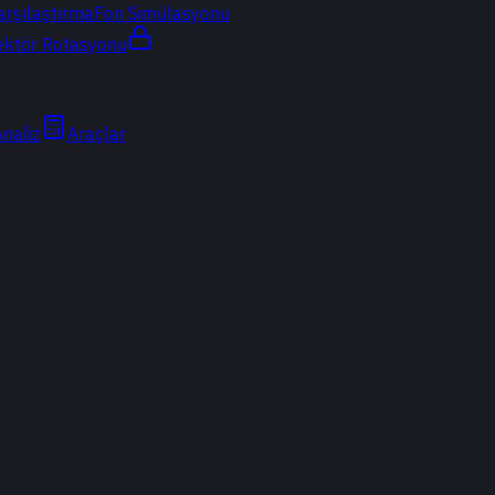
arşılaştırma
Fon Simülasyonu
ektör Rotasyonu
Analiz
Araçlar