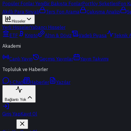
Popüler Fonlar
Yeni
Bir Bakışta Fonlar
Portföy Şirketleri
Fon K
Akıllı Para Sinyali
Ters Fon Arama
Çakışma Analizi
S
Hisseler
Yerli Hisseler
Yabancı Hisseler
ETF
Kripto
Altın & Döviz
Vadeli Piyasa
Teknik 
Akademi
Canlı Yayın
Geçmiş Yayınlar
Yayın Takvimi
Topluluk ve Haberler
t-Chat
Haberler
Yazılar
Bağlantı Yok
Giriş Yap
Kayıt Ol