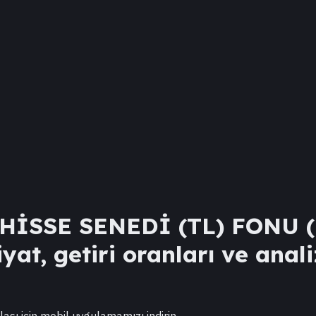
 HİSSE SENEDİ (TL) FONU
yat, getiri oranları ve anali
lası için mobil uygulamamızı indirin.