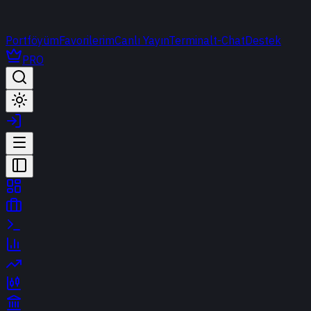
Portföyüm
Favorilerim
Canlı Yayın
Terminal
t-Chat
Destek
PRO