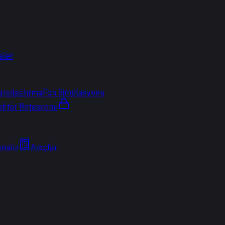
sler
arşılaştırma
Fon Simülasyonu
ektör Rotasyonu
Analiz
Araçlar