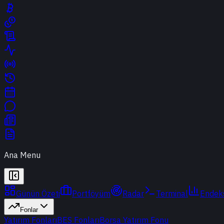
Ana Menu
Günün Özeti
Portföyüm
Radar
Terminal
Endek
Fonlar
Yatırım Fonları
BES Fonları
Borsa Yatırım Fonu