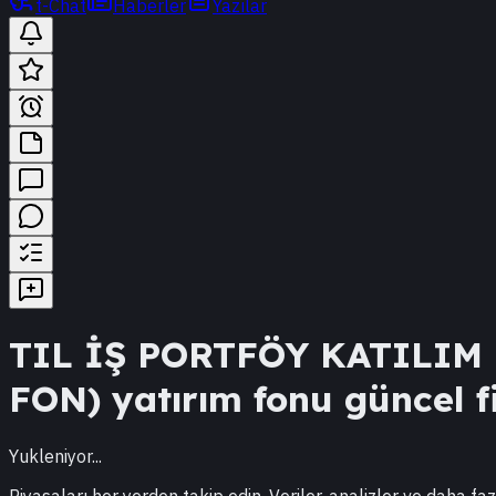
t-Chat
Haberler
Yazılar
TIL
İŞ PORTFÖY KATILIM
FON)
yatırım fonu güncel fi
Yukleniyor...
Piyasaları her yerden takip edin. Veriler, analizler ve daha faz