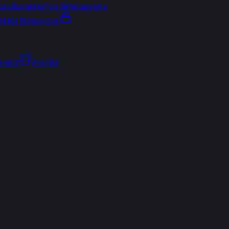
arşılaştırma
Fon Simülasyonu
ektör Rotasyonu
Analiz
Araçlar