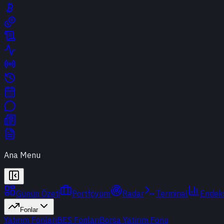
Ana Menu
Günün Özeti
Portföyüm
Radar
Terminal
Endek
Fonlar
Yatırım Fonları
BES Fonları
Borsa Yatırım Fonu