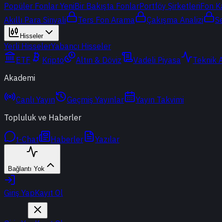
Popüler Fonlar
Yeni
Bir Bakışta Fonlar
Portföy Şirketleri
Fon K
Akıllı Para Sinyali
Ters Fon Arama
Çakışma Analizi
S
Hisseler
Yerli Hisseler
Yabancı Hisseler
ETF
Kripto
Altın & Döviz
Vadeli Piyasa
Teknik 
Akademi
Canlı Yayın
Geçmiş Yayınlar
Yayın Takvimi
Topluluk ve Haberler
t-Chat
Haberler
Yazılar
Bağlantı Yok
Giriş Yap
Kayıt Ol