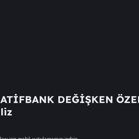
NATİFBANK DEĞİŞKEN ÖZE
liz
lası için mobil uygulamamızı indirin.