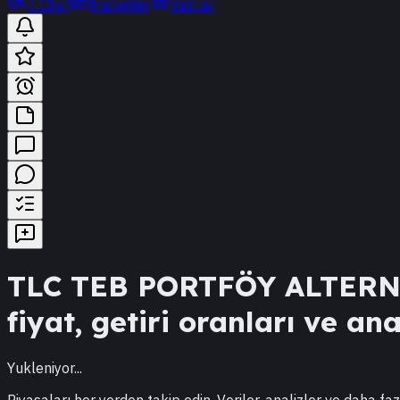
t-Chat
Haberler
Yazılar
TLC
TEB PORTFÖY ALTER
fiyat, getiri oranları ve ana
Yukleniyor...
Piyasaları her yerden takip edin. Veriler, analizler ve daha faz