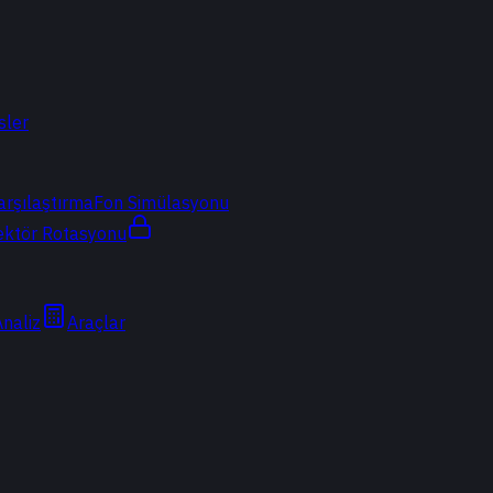
sler
arşılaştırma
Fon Simülasyonu
ektör Rotasyonu
Analiz
Araçlar