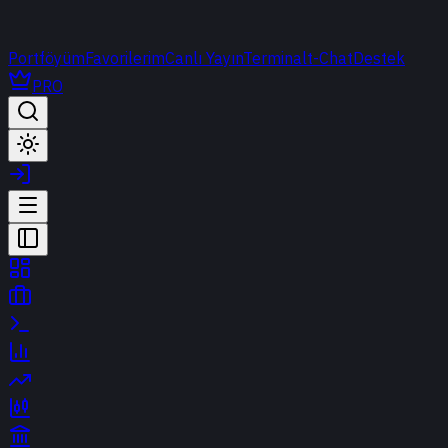
Portföyüm
Favorilerim
Canlı Yayın
Terminal
t-Chat
Destek
PRO