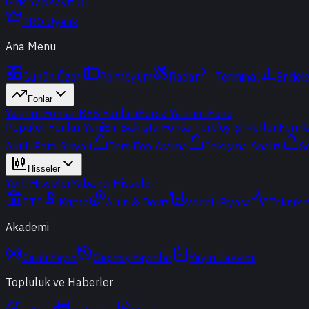
Giriş Yap
Kayıt Ol
PRO Üyelik
Ana Menu
Günün Özeti
Portföyüm
Radar
Terminal
Endek
Fonlar
Yatırım Fonları
BES Fonları
Borsa Yatırım Fonu
Popüler Fonlar
Yeni
Bir Bakışta Fonlar
Portföy Şirketleri
Fon K
Akıllı Para Sinyali
Ters Fon Arama
Çakışma Analizi
S
Hisseler
Yerli Hisseler
Yabancı Hisseler
ETF
Kripto
Altın & Döviz
Vadeli Piyasa
Teknik 
Akademi
Canlı Yayın
Geçmiş Yayınlar
Yayın Takvimi
Topluluk ve Haberler