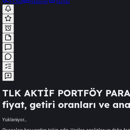
t-Chat
Haberler
Yazılar
TLK
AKTİF PORTFÖY PARA
fiyat, getiri oranları ve ana
Yukleniyor...
Piyasaları her yerden takip edin. Veriler, analizler ve daha faz