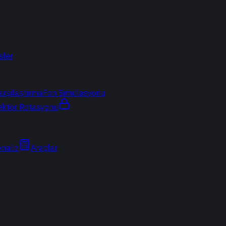
sler
arşılaştırma
Fon Simülasyonu
ektör Rotasyonu
Analiz
Araçlar