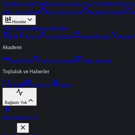
Popüler Fonlar
Yeni
Bir Bakışta Fonlar
Portföy Şirketleri
Fon K
Akıllı Para Sinyali
Ters Fon Arama
Çakışma Analizi
S
Hisseler
Yerli Hisseler
Yabancı Hisseler
ETF
Kripto
Altın & Döviz
Vadeli Piyasa
Teknik 
Akademi
Canlı Yayın
Geçmiş Yayınlar
Yayın Takvimi
Topluluk ve Haberler
t-Chat
Haberler
Yazılar
Bağlantı Yok
Giriş Yap
Kayıt Ol