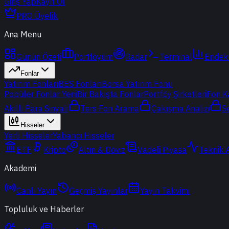
Giriş Yap
Kayıt Ol
PRO Üyelik
Ana Menu
Günün Özeti
Portföyüm
Radar
Terminal
Endek
Fonlar
Yatırım Fonları
BES Fonları
Borsa Yatırım Fonu
Popüler Fonlar
Yeni
Bir Bakışta Fonlar
Portföy Şirketleri
Fon K
Akıllı Para Sinyali
Ters Fon Arama
Çakışma Analizi
S
Hisseler
Yerli Hisseler
Yabancı Hisseler
ETF
Kripto
Altın & Döviz
Vadeli Piyasa
Teknik 
Akademi
Canlı Yayın
Geçmiş Yayınlar
Yayın Takvimi
Topluluk ve Haberler