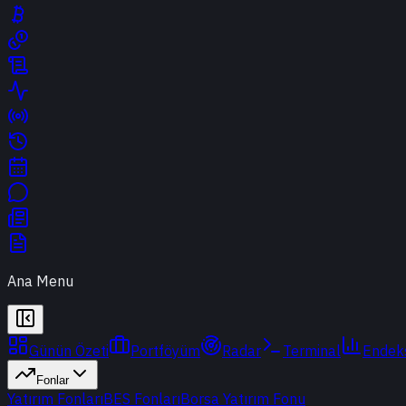
Ana Menu
Günün Özeti
Portföyüm
Radar
Terminal
Endek
Fonlar
Yatırım Fonları
BES Fonları
Borsa Yatırım Fonu