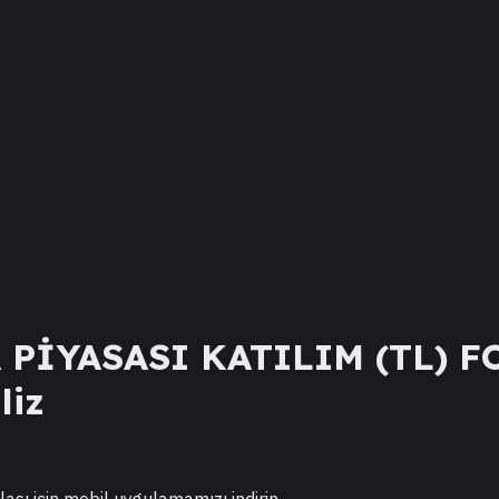
 PİYASASI KATILIM (TL) 
liz
lası için mobil uygulamamızı indirin.