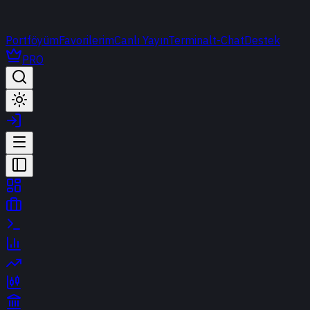
Portföyüm
Favorilerim
Canlı Yayın
Terminal
t-Chat
Destek
PRO