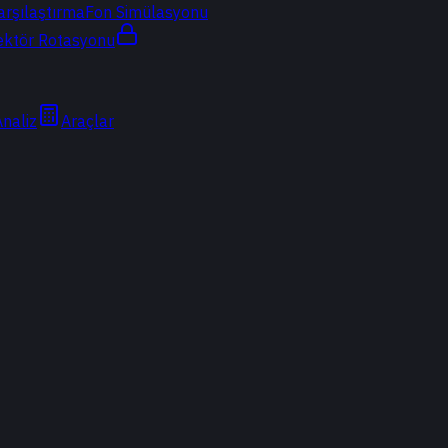
arşılaştırma
Fon Simülasyonu
ektör Rotasyonu
Analiz
Araçlar