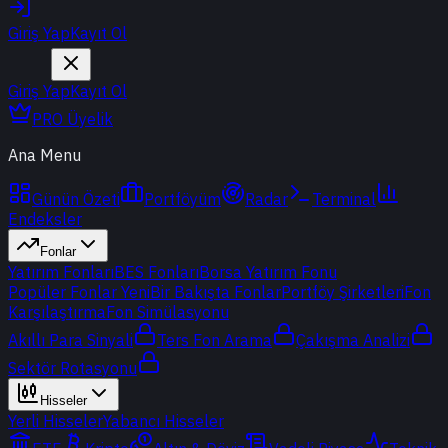
Giriş Yap
Kayıt Ol
Giriş Yap
Kayıt Ol
PRO Üyelik
Ana Menu
Günün Özeti
Portföyüm
Radar
Terminal
Endeksler
Fonlar
Yatırım Fonları
BES Fonları
Borsa Yatırım Fonu
Popüler Fonlar
Yeni
Bir Bakışta Fonlar
Portföy Şirketleri
Fon
Karşılaştırma
Fon Simülasyonu
Akıllı Para Sinyali
Ters Fon Arama
Çakışma Analizi
Sektör Rotasyonu
Hisseler
Yerli Hisseler
Yabancı Hisseler