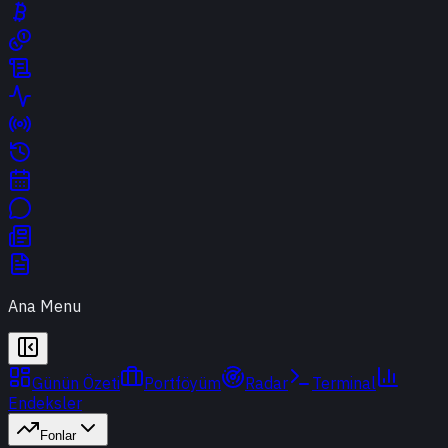
Ana Menu
Günün Özeti
Portföyüm
Radar
Terminal
Endeksler
Fonlar