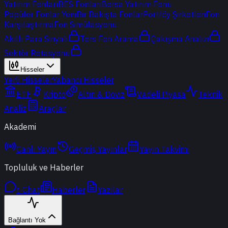
Yatırım Fonları
BES Fonları
Borsa Yatırım Fonu
Popüler Fonlar
Yeni
Bir Bakışta Fonlar
Portföy Şirketleri
Fon
Karşılaştırma
Fon Simülasyonu
Akıllı Para Sinyali
Ters Fon Arama
Çakışma Analizi
Sektör Rotasyonu
Hisseler
Yerli Hisseler
Yabancı Hisseler
ETF
Kripto
Altın & Döviz
Vadeli Piyasa
Teknik
Analiz
Araçlar
Akademi
Canlı Yayın
Geçmiş Yayınlar
Yayın Takvimi
Topluluk ve Haberler
t-Chat
Haberler
Yazılar
Bağlantı Yok