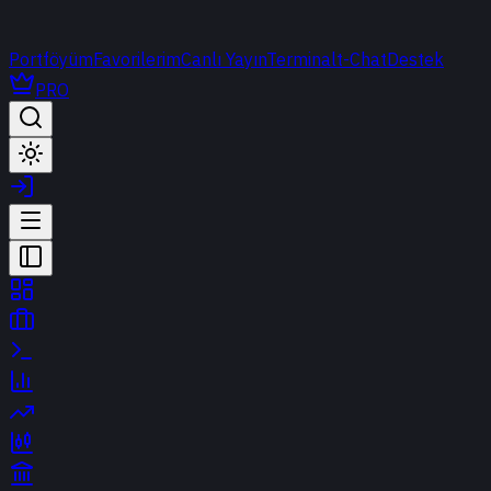
Portföyüm
Favorilerim
Canlı Yayın
Terminal
t-Chat
Destek
PRO