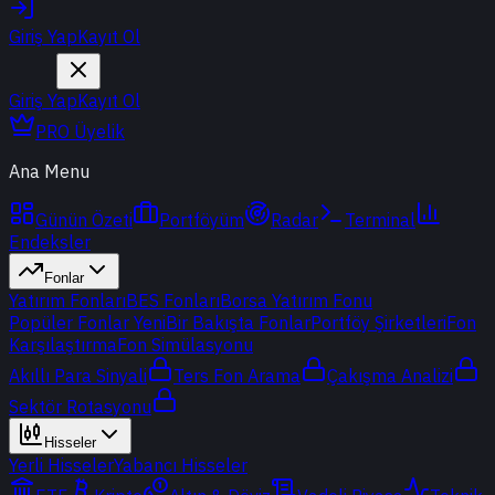
Giriş Yap
Kayıt Ol
Giriş Yap
Kayıt Ol
PRO Üyelik
Ana Menu
Günün Özeti
Portföyüm
Radar
Terminal
Endeksler
Fonlar
Yatırım Fonları
BES Fonları
Borsa Yatırım Fonu
Popüler Fonlar
Yeni
Bir Bakışta Fonlar
Portföy Şirketleri
Fon
Karşılaştırma
Fon Simülasyonu
Akıllı Para Sinyali
Ters Fon Arama
Çakışma Analizi
Sektör Rotasyonu
Hisseler
Yerli Hisseler
Yabancı Hisseler