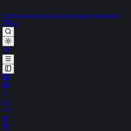
Portföyüm
Favorilerim
Canlı Yayın
Terminal
t-Chat
Destek
PRO