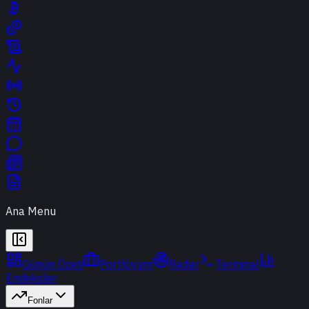
Ana Menu
Günün Özeti
Portföyüm
Radar
Terminal
Endeksler
Fonlar