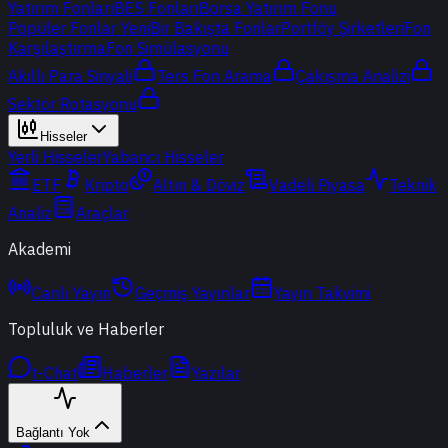
Yatırım Fonları
BES Fonları
Borsa Yatırım Fonu
Popüler Fonlar
Yeni
Bir Bakışta Fonlar
Portföy Şirketleri
Fon
Karşılaştırma
Fon Simülasyonu
Akıllı Para Sinyali
Ters Fon Arama
Çakışma Analizi
Sektör Rotasyonu
Hisseler
Yerli Hisseler
Yabancı Hisseler
ETF
Kripto
Altın & Döviz
Vadeli Piyasa
Teknik
Analiz
Araçlar
Akademi
Canlı Yayın
Geçmiş Yayınlar
Yayın Takvimi
Topluluk ve Haberler
t-Chat
Haberler
Yazılar
Bağlantı Yok