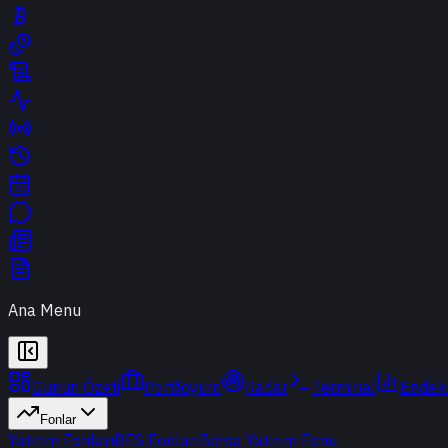
Ana Menu
Günün Özeti
Portföyüm
Radar
Terminal
Endek
Fonlar
Yatırım Fonları
BES Fonları
Borsa Yatırım Fonu