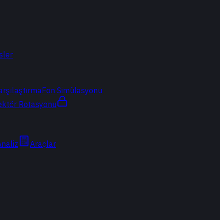
sler
arşılaştırma
Fon Simülasyonu
ektör Rotasyonu
Analiz
Araçlar