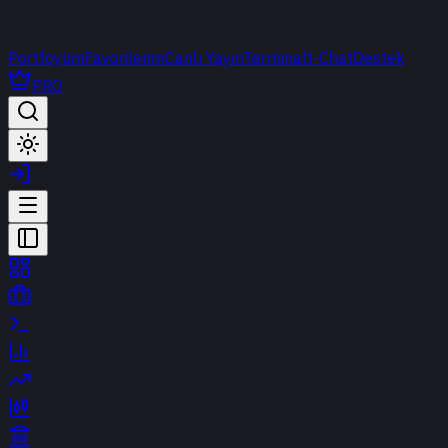
Portföyüm
Favorilerim
Canlı Yayın
Terminal
t-Chat
Destek
PRO