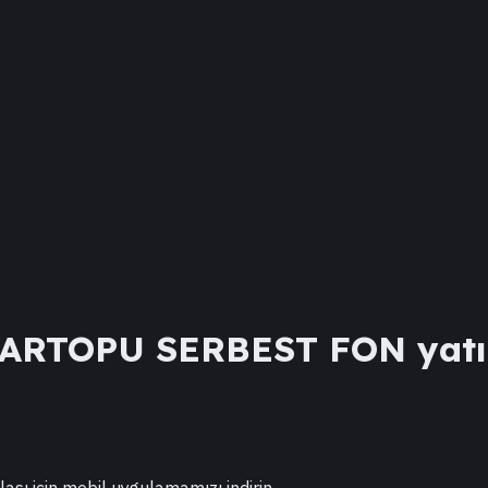
KARTOPU SERBEST FON
yatı
lası için mobil uygulamamızı indirin.