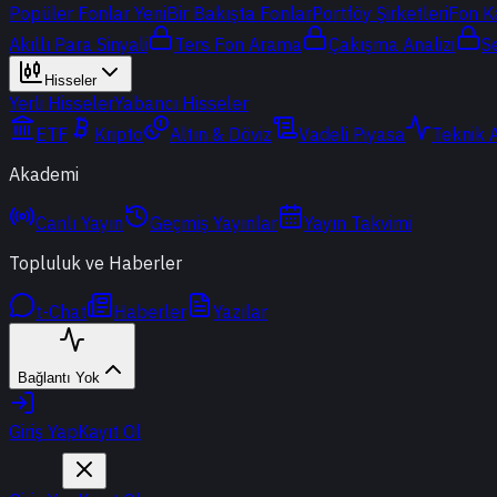
Popüler Fonlar
Yeni
Bir Bakışta Fonlar
Portföy Şirketleri
Fon K
Akıllı Para Sinyali
Ters Fon Arama
Çakışma Analizi
S
Hisseler
Yerli Hisseler
Yabancı Hisseler
ETF
Kripto
Altın & Döviz
Vadeli Piyasa
Teknik 
Akademi
Canlı Yayın
Geçmiş Yayınlar
Yayın Takvimi
Topluluk ve Haberler
t-Chat
Haberler
Yazılar
Bağlantı Yok
Giriş Yap
Kayıt Ol