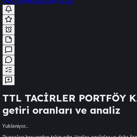
t-Chat
Haberler
Yazılar
TTL
TACİRLER PORTFÖY 
getiri oranları ve analiz
Yukleniyor...
Piyasaları her yerden takip edin. Veriler, analizler ve daha faz