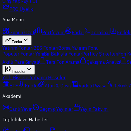
Giriş Yap
Kayıt Ol
PRO Üyelik
Ana Menu
Günün Özeti
Portföyüm
Radar
Terminal
Endek
Fonlar
Yatırım Fonları
BES Fonları
Borsa Yatırım Fonu
Popüler Fonlar
Yeni
Bir Bakışta Fonlar
Portföy Şirketleri
Fon K
Akıllı Para Sinyali
Ters Fon Arama
Çakışma Analizi
S
Hisseler
Yerli Hisseler
Yabancı Hisseler
ETF
Kripto
Altın & Döviz
Vadeli Piyasa
Teknik 
Akademi
Canlı Yayın
Geçmiş Yayınlar
Yayın Takvimi
Topluluk ve Haberler