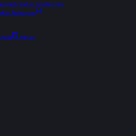
arşılaştırma
Fon Simülasyonu
ektör Rotasyonu
Analiz
Araçlar