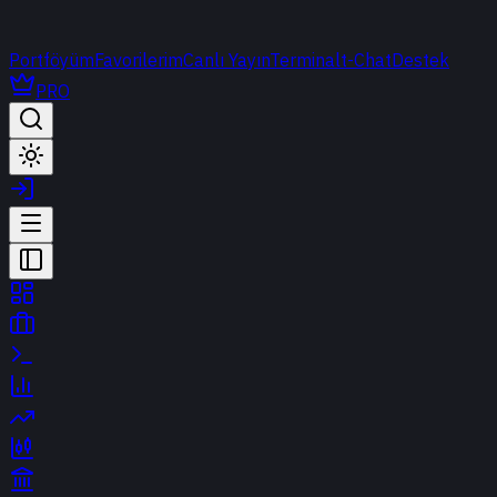
Portföyüm
Favorilerim
Canlı Yayın
Terminal
t-Chat
Destek
PRO