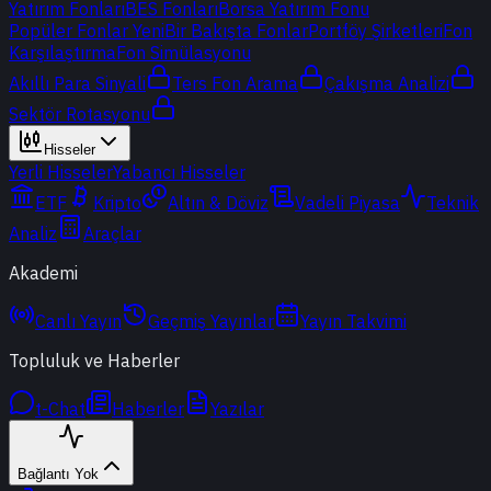
Yatırım Fonları
BES Fonları
Borsa Yatırım Fonu
Popüler Fonlar
Yeni
Bir Bakışta Fonlar
Portföy Şirketleri
Fon
Karşılaştırma
Fon Simülasyonu
Akıllı Para Sinyali
Ters Fon Arama
Çakışma Analizi
Sektör Rotasyonu
Hisseler
Yerli Hisseler
Yabancı Hisseler
ETF
Kripto
Altın & Döviz
Vadeli Piyasa
Teknik
Analiz
Araçlar
Akademi
Canlı Yayın
Geçmiş Yayınlar
Yayın Takvimi
Topluluk ve Haberler
t-Chat
Haberler
Yazılar
Bağlantı Yok