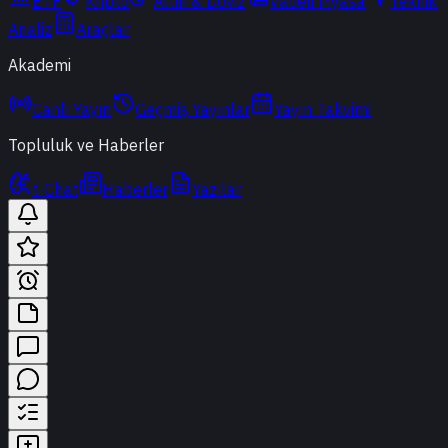
ETF
Kripto
Altın & Döviz
Vadeli Piyasa
Teknik
Analiz
Araçlar
Akademi
Canlı Yayın
Geçmiş Yayınlar
Yayın Takvimi
Topluluk ve Haberler
t-Chat
Haberler
Yazılar