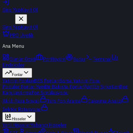
Giriş Yap
Kayıt Ol
Giriş Yap
Kayıt Ol
PRO Üyelik
Ana Menu
Günün Özeti
Portföyüm
Radar
Terminal
Endeksler
Fonlar
Yatırım Fonları
BES Fonları
Borsa Yatırım Fonu
Popüler Fonlar
Yeni
Bir Bakışta Fonlar
Portföy Şirketleri
Fon
Karşılaştırma
Fon Simülasyonu
Akıllı Para Sinyali
Ters Fon Arama
Çakışma Analizi
Sektör Rotasyonu
Hisseler
Yerli Hisseler
Yabancı Hisseler