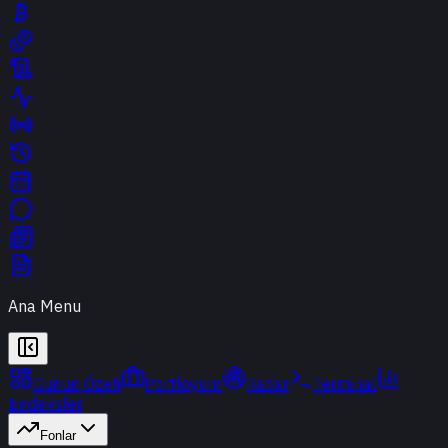
Ana Menu
Günün Özeti
Portföyüm
Radar
Terminal
Endeksler
Fonlar