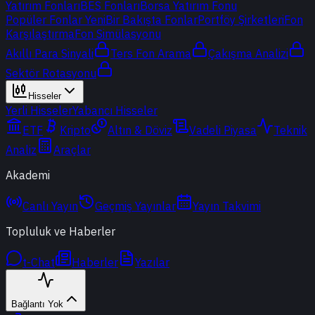
Yatırım Fonları
BES Fonları
Borsa Yatırım Fonu
Popüler Fonlar
Yeni
Bir Bakışta Fonlar
Portföy Şirketleri
Fon
Karşılaştırma
Fon Simülasyonu
Akıllı Para Sinyali
Ters Fon Arama
Çakışma Analizi
Sektör Rotasyonu
Hisseler
Yerli Hisseler
Yabancı Hisseler
ETF
Kripto
Altın & Döviz
Vadeli Piyasa
Teknik
Analiz
Araçlar
Akademi
Canlı Yayın
Geçmiş Yayınlar
Yayın Takvimi
Topluluk ve Haberler
t-Chat
Haberler
Yazılar
Bağlantı Yok