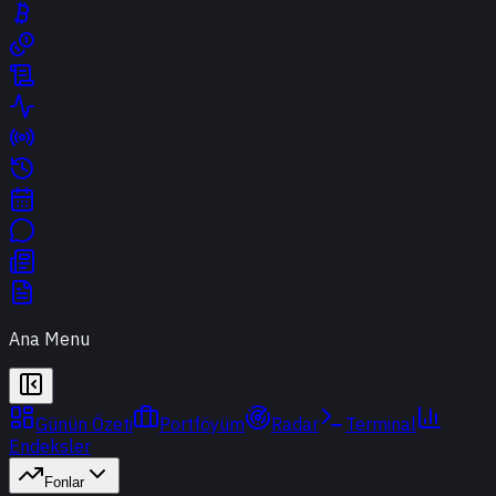
Ana Menu
Günün Özeti
Portföyüm
Radar
Terminal
Endeksler
Fonlar