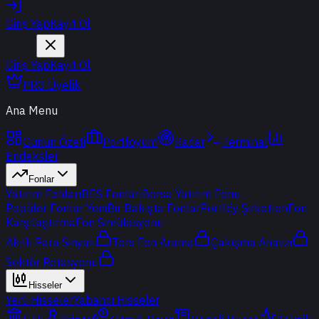
Giriş Yap
Kayıt Ol
Giriş Yap
Kayıt Ol
PRO Üyelik
Ana Menu
Günün Özeti
Portföyüm
Radar
Terminal
Endeksler
Fonlar
Yatırım Fonları
BES Fonları
Borsa Yatırım Fonu
Popüler Fonlar
Yeni
Bir Bakışta Fonlar
Portföy Şirketleri
Fon
Karşılaştırma
Fon Simülasyonu
Akıllı Para Sinyali
Ters Fon Arama
Çakışma Analizi
Sektör Rotasyonu
Hisseler
Yerli Hisseler
Yabancı Hisseler