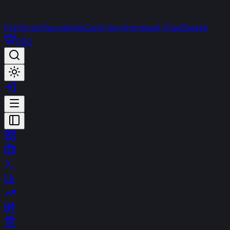
Portföyüm
Favorilerim
Canlı Yayın
Terminal
t-Chat
Destek
PRO