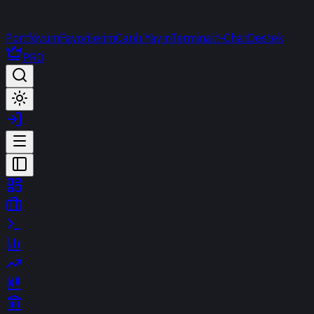
Portföyüm
Favorilerim
Canlı Yayın
Terminal
t-Chat
Destek
PRO