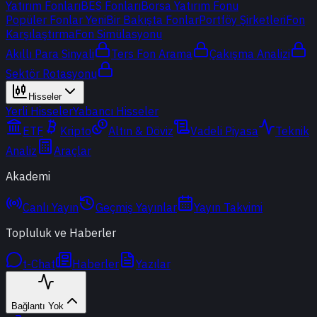
Yatırım Fonları
BES Fonları
Borsa Yatırım Fonu
Popüler Fonlar
Yeni
Bir Bakışta Fonlar
Portföy Şirketleri
Fon
Karşılaştırma
Fon Simülasyonu
Akıllı Para Sinyali
Ters Fon Arama
Çakışma Analizi
Sektör Rotasyonu
Hisseler
Yerli Hisseler
Yabancı Hisseler
ETF
Kripto
Altın & Döviz
Vadeli Piyasa
Teknik
Analiz
Araçlar
Akademi
Canlı Yayın
Geçmiş Yayınlar
Yayın Takvimi
Topluluk ve Haberler
t-Chat
Haberler
Yazılar
Bağlantı Yok