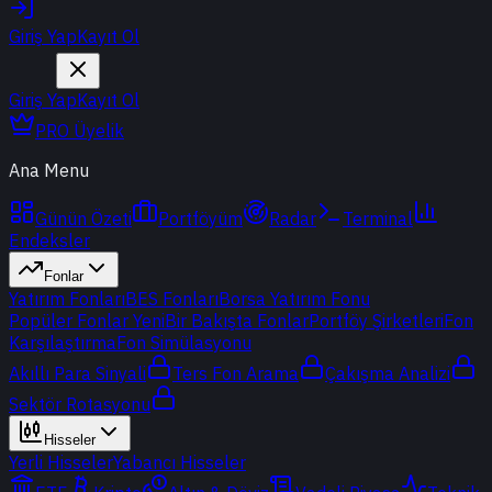
Giriş Yap
Kayıt Ol
Giriş Yap
Kayıt Ol
PRO Üyelik
Ana Menu
Günün Özeti
Portföyüm
Radar
Terminal
Endeksler
Fonlar
Yatırım Fonları
BES Fonları
Borsa Yatırım Fonu
Popüler Fonlar
Yeni
Bir Bakışta Fonlar
Portföy Şirketleri
Fon
Karşılaştırma
Fon Simülasyonu
Akıllı Para Sinyali
Ters Fon Arama
Çakışma Analizi
Sektör Rotasyonu
Hisseler
Yerli Hisseler
Yabancı Hisseler