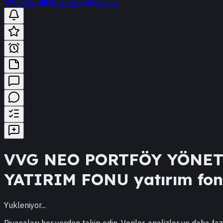
t-Chat
Haberler
Yazılar
VVG
NEO PORTFÖY YÖNET
YATIRIM FONU
yatırım fonu
Yukleniyor...
Piyasaları her yerden takip edin. Veriler, analizler ve daha faz