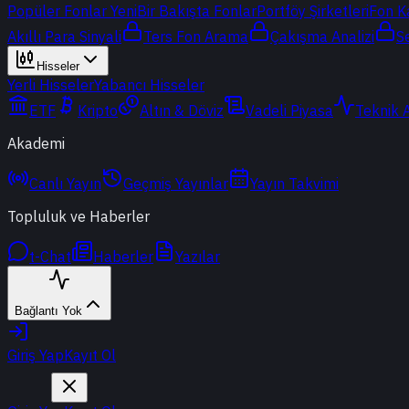
Popüler Fonlar
Yeni
Bir Bakışta Fonlar
Portföy Şirketleri
Fon K
Akıllı Para Sinyali
Ters Fon Arama
Çakışma Analizi
S
Hisseler
Yerli Hisseler
Yabancı Hisseler
ETF
Kripto
Altın & Döviz
Vadeli Piyasa
Teknik 
Akademi
Canlı Yayın
Geçmiş Yayınlar
Yayın Takvimi
Topluluk ve Haberler
t-Chat
Haberler
Yazılar
Bağlantı Yok
Giriş Yap
Kayıt Ol