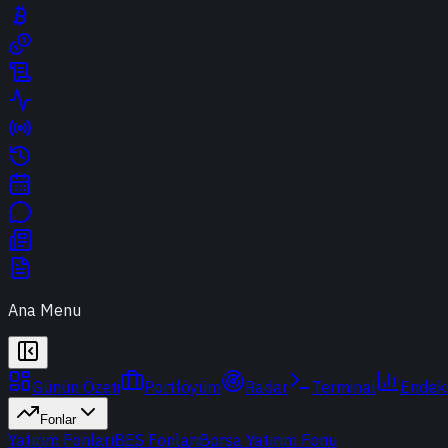
Ana Menu
Günün Özeti
Portföyüm
Radar
Terminal
Endek
Fonlar
Yatırım Fonları
BES Fonları
Borsa Yatırım Fonu