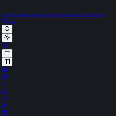
Portföyüm
Favorilerim
Canlı Yayın
Terminal
t-Chat
Destek
PRO