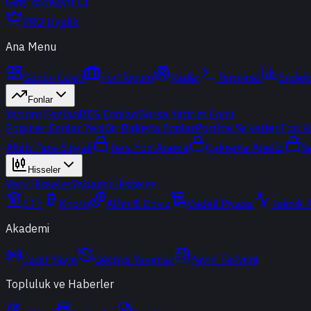
Giriş Yap
Kayıt Ol
PRO Üyelik
Ana Menu
Günün Özeti
Portföyüm
Radar
Terminal
Endek
Fonlar
Yatırım Fonları
BES Fonları
Borsa Yatırım Fonu
Popüler Fonlar
Yeni
Bir Bakışta Fonlar
Portföy Şirketleri
Fon K
Akıllı Para Sinyali
Ters Fon Arama
Çakışma Analizi
S
Hisseler
Yerli Hisseler
Yabancı Hisseler
ETF
Kripto
Altın & Döviz
Vadeli Piyasa
Teknik 
Akademi
Canlı Yayın
Geçmiş Yayınlar
Yayın Takvimi
Topluluk ve Haberler