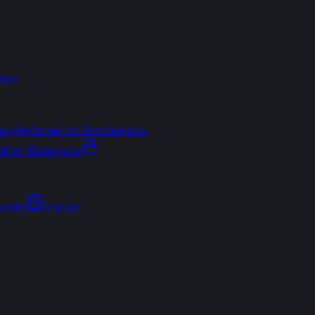
sler
arşılaştırma
Fon Simülasyonu
ektör Rotasyonu
Analiz
Araçlar