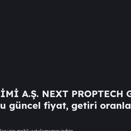
İMİ A.Ş. NEXT PROPTECH 
 güncel fiyat, getiri oranla
lası için mobil uygulamamızı indirin.