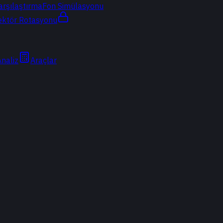
arşılaştırma
Fon Simülasyonu
ektör Rotasyonu
Analiz
Araçlar