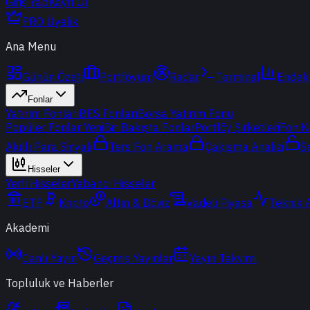
Giriş Yap
Kayıt Ol
PRO Üyelik
Ana Menu
Günün Özeti
Portföyüm
Radar
Terminal
Endek
Fonlar
Yatırım Fonları
BES Fonları
Borsa Yatırım Fonu
Popüler Fonlar
Yeni
Bir Bakışta Fonlar
Portföy Şirketleri
Fon K
Akıllı Para Sinyali
Ters Fon Arama
Çakışma Analizi
S
Hisseler
Yerli Hisseler
Yabancı Hisseler
ETF
Kripto
Altın & Döviz
Vadeli Piyasa
Teknik 
Akademi
Canlı Yayın
Geçmiş Yayınlar
Yayın Takvimi
Topluluk ve Haberler