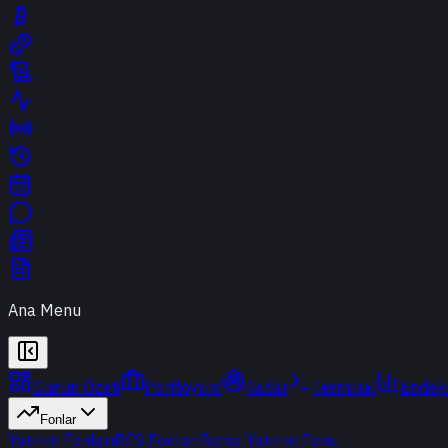
Ana Menu
Günün Özeti
Portföyüm
Radar
Terminal
Endek
Fonlar
Yatırım Fonları
BES Fonları
Borsa Yatırım Fonu