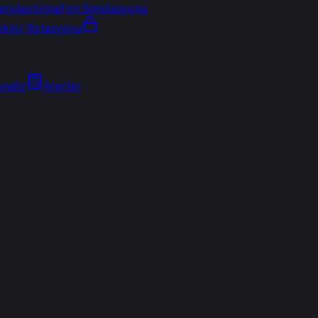
arşılaştırma
Fon Simülasyonu
ektör Rotasyonu
Analiz
Araçlar