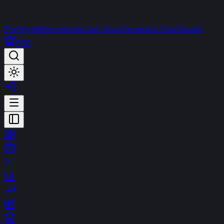
Portföyüm
Favorilerim
Canlı Yayın
Terminal
t-Chat
Destek
PRO