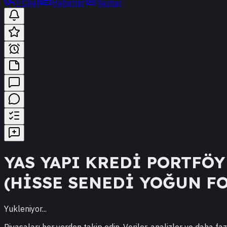
t-Chat
Haberler
Yazılar
YAS
YAPI KREDİ PORTFÖY
(HİSSE SENEDİ YOĞUN F
Yukleniyor...
Piyasaları her yerden takip edin. Veriler, analizler ve daha faz