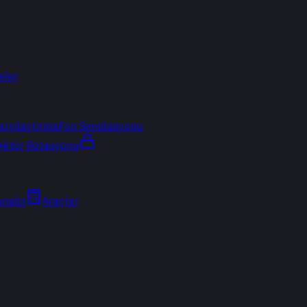
sler
arşılaştırma
Fon Simülasyonu
ektör Rotasyonu
Analiz
Araçlar