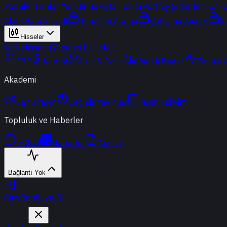
Popüler Fonlar
Yeni
Bir Bakışta Fonlar
Portföy Şirketleri
Fon K
Akıllı Para Sinyali
Ters Fon Arama
Çakışma Analizi
S
Hisseler
Yerli Hisseler
Yabancı Hisseler
ETF
Kripto
Altın & Döviz
Vadeli Piyasa
Teknik 
Akademi
Canlı Yayın
Geçmiş Yayınlar
Yayın Takvimi
Topluluk ve Haberler
t-Chat
Haberler
Yazılar
Bağlantı Yok
Giriş Yap
Kayıt Ol