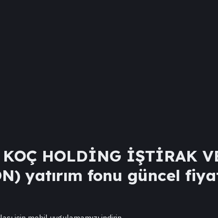
 KOÇ HOLDİNG İŞTİRAK V
ON)
yatırım fonu güncel fiyat
lası için mobil uygulamamızı indirin.