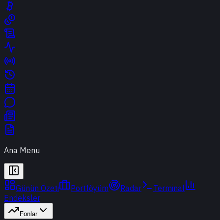
Ana Menu
Günün Özeti
Portföyüm
Radar
Terminal
Endeksler
Fonlar