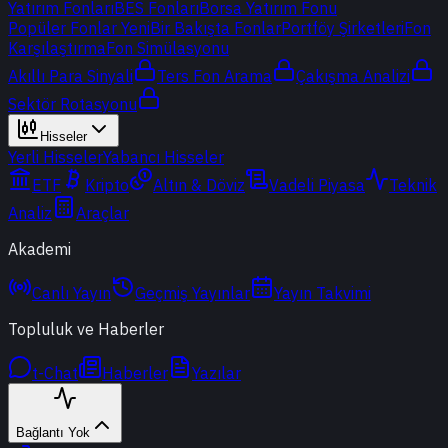
Yatırım Fonları
BES Fonları
Borsa Yatırım Fonu
Popüler Fonlar
Yeni
Bir Bakışta Fonlar
Portföy Şirketleri
Fon
Karşılaştırma
Fon Simülasyonu
Akıllı Para Sinyali
Ters Fon Arama
Çakışma Analizi
Sektör Rotasyonu
Hisseler
Yerli Hisseler
Yabancı Hisseler
ETF
Kripto
Altın & Döviz
Vadeli Piyasa
Teknik
Analiz
Araçlar
Akademi
Canlı Yayın
Geçmiş Yayınlar
Yayın Takvimi
Topluluk ve Haberler
t-Chat
Haberler
Yazılar
Bağlantı Yok