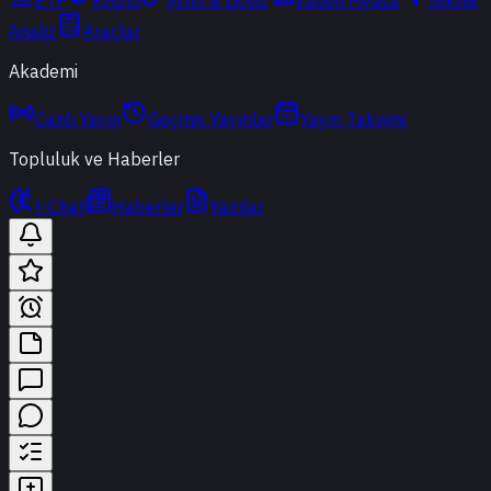
ETF
Kripto
Altın & Döviz
Vadeli Piyasa
Teknik
Analiz
Araçlar
Akademi
Canlı Yayın
Geçmiş Yayınlar
Yayın Takvimi
Topluluk ve Haberler
t-Chat
Haberler
Yazılar