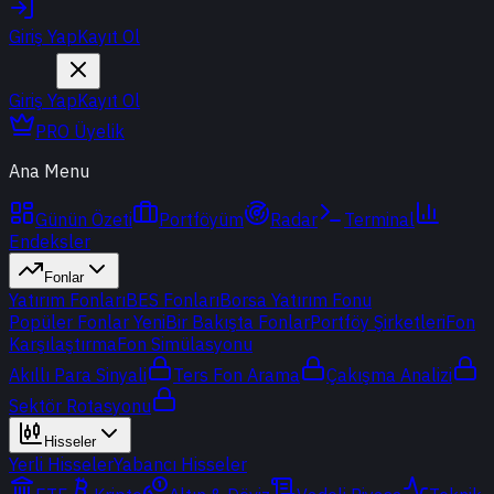
Giriş Yap
Kayıt Ol
Giriş Yap
Kayıt Ol
PRO Üyelik
Ana Menu
Günün Özeti
Portföyüm
Radar
Terminal
Endeksler
Fonlar
Yatırım Fonları
BES Fonları
Borsa Yatırım Fonu
Popüler Fonlar
Yeni
Bir Bakışta Fonlar
Portföy Şirketleri
Fon
Karşılaştırma
Fon Simülasyonu
Akıllı Para Sinyali
Ters Fon Arama
Çakışma Analizi
Sektör Rotasyonu
Hisseler
Yerli Hisseler
Yabancı Hisseler