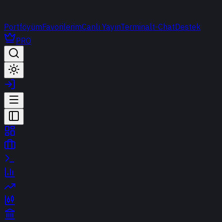
Portföyüm
Favorilerim
Canlı Yayın
Terminal
t-Chat
Destek
PRO