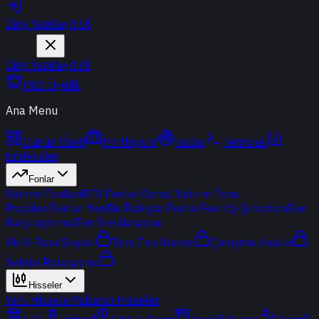
Giriş Yap
Kayıt Ol
Giriş Yap
Kayıt Ol
PRO Üyelik
Ana Menu
Günün Özeti
Portföyüm
Radar
Terminal
Endeksler
Fonlar
Yatırım Fonları
BES Fonları
Borsa Yatırım Fonu
Popüler Fonlar
Yeni
Bir Bakışta Fonlar
Portföy Şirketleri
Fon
Karşılaştırma
Fon Simülasyonu
Akıllı Para Sinyali
Ters Fon Arama
Çakışma Analizi
Sektör Rotasyonu
Hisseler
Yerli Hisseler
Yabancı Hisseler