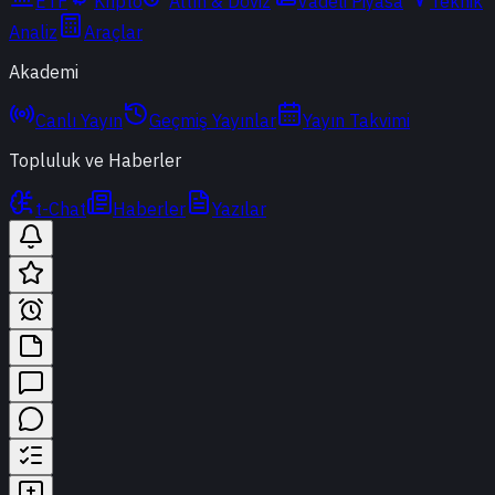
ETF
Kripto
Altın & Döviz
Vadeli Piyasa
Teknik
Analiz
Araçlar
Akademi
Canlı Yayın
Geçmiş Yayınlar
Yayın Takvimi
Topluluk ve Haberler
t-Chat
Haberler
Yazılar