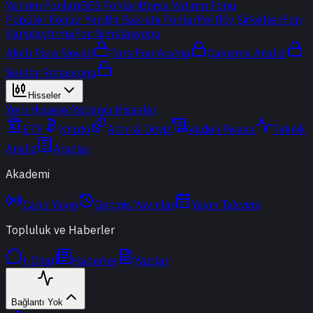
Yatırım Fonları
BES Fonları
Borsa Yatırım Fonu
Popüler Fonlar
Yeni
Bir Bakışta Fonlar
Portföy Şirketleri
Fon
Karşılaştırma
Fon Simülasyonu
Akıllı Para Sinyali
Ters Fon Arama
Çakışma Analizi
Sektör Rotasyonu
Hisseler
Yerli Hisseler
Yabancı Hisseler
ETF
Kripto
Altın & Döviz
Vadeli Piyasa
Teknik
Analiz
Araçlar
Akademi
Canlı Yayın
Geçmiş Yayınlar
Yayın Takvimi
Topluluk ve Haberler
t-Chat
Haberler
Yazılar
Bağlantı Yok