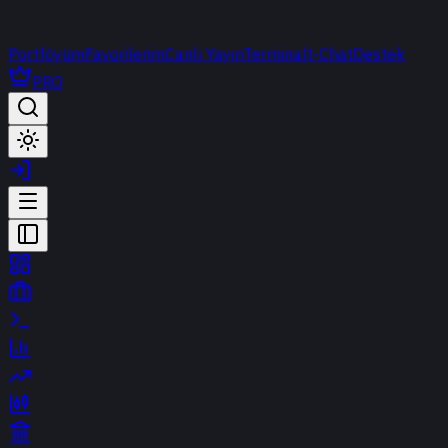
Portföyüm
Favorilerim
Canlı Yayın
Terminal
t-Chat
Destek
PRO