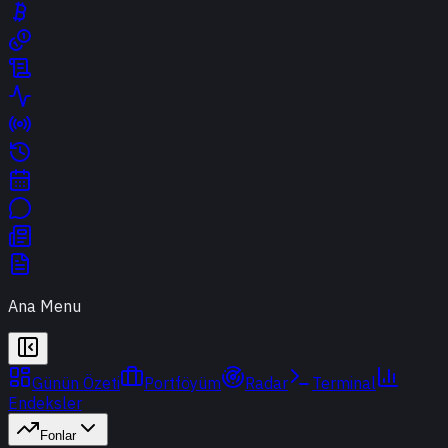
Ana Menu
Günün Özeti
Portföyüm
Radar
Terminal
Endeksler
Fonlar