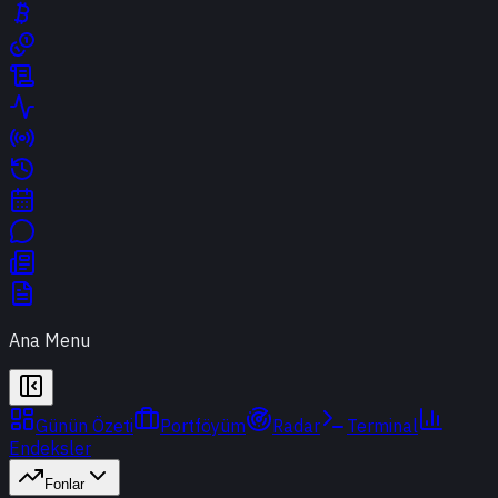
Ana Menu
Günün Özeti
Portföyüm
Radar
Terminal
Endeksler
Fonlar