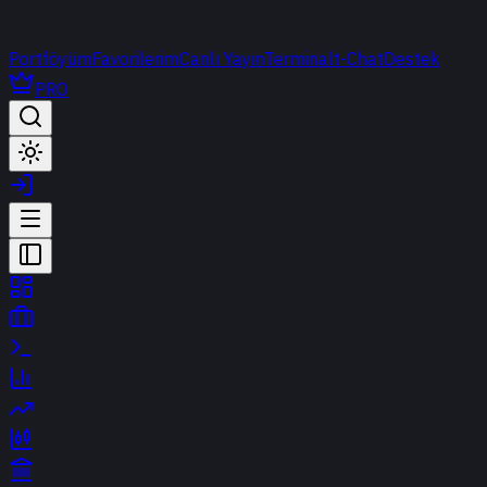
Portföyüm
Favorilerim
Canlı Yayın
Terminal
t-Chat
Destek
PRO