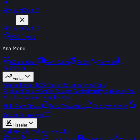
Giriş Yap
Kayıt Ol
Giriş Yap
Kayıt Ol
PRO Üyelik
Ana Menu
Günün Özeti
Portföyüm
Radar
Terminal
Endeksler
Fonlar
Yatırım Fonları
BES Fonları
Borsa Yatırım Fonu
Popüler Fonlar
Yeni
Bir Bakışta Fonlar
Portföy Şirketleri
Fon
Karşılaştırma
Fon Simülasyonu
Akıllı Para Sinyali
Ters Fon Arama
Çakışma Analizi
Sektör Rotasyonu
Hisseler
Yerli Hisseler
Yabancı Hisseler