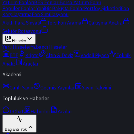
Yatırım Fonları
BES Fonları
Borsa Yatırım Fonu
Popüler Fonlar
Yeni
Bir Bakışta Fonlar
Portföy Şirketleri
Fon
Karşılaştırma
Fon Simülasyonu
Akıllı Para Sinyali
Ters Fon Arama
Çakışma Analizi
Sektör Rotasyonu
Hisseler
Yerli Hisseler
Yabancı Hisseler
ETF
Kripto
Altın & Döviz
Vadeli Piyasa
Teknik
Analiz
Araçlar
Akademi
Canlı Yayın
Geçmiş Yayınlar
Yayın Takvimi
Topluluk ve Haberler
t-Chat
Haberler
Yazılar
Bağlantı Yok