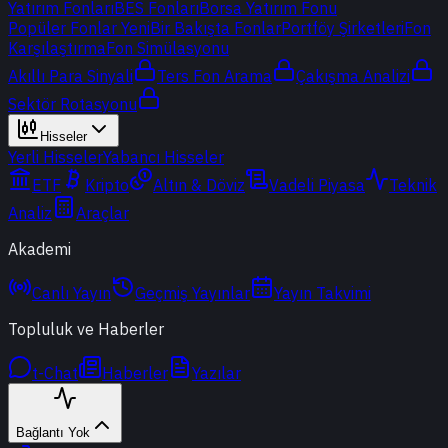
Yatırım Fonları
BES Fonları
Borsa Yatırım Fonu
Popüler Fonlar
Yeni
Bir Bakışta Fonlar
Portföy Şirketleri
Fon
Karşılaştırma
Fon Simülasyonu
Akıllı Para Sinyali
Ters Fon Arama
Çakışma Analizi
Sektör Rotasyonu
Hisseler
Yerli Hisseler
Yabancı Hisseler
ETF
Kripto
Altın & Döviz
Vadeli Piyasa
Teknik
Analiz
Araçlar
Akademi
Canlı Yayın
Geçmiş Yayınlar
Yayın Takvimi
Topluluk ve Haberler
t-Chat
Haberler
Yazılar
Bağlantı Yok