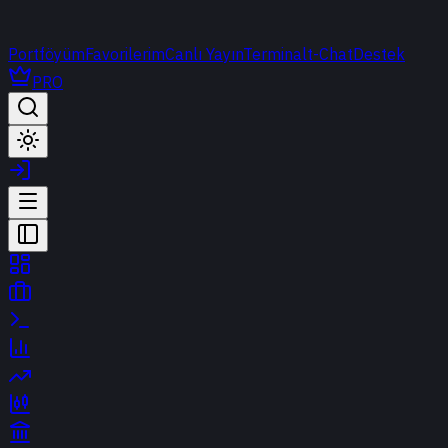
Portföyüm
Favorilerim
Canlı Yayın
Terminal
t-Chat
Destek
PRO