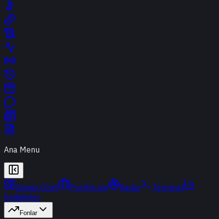
Ana Menu
Günün Özeti
Portföyüm
Radar
Terminal
Endeksler
Fonlar