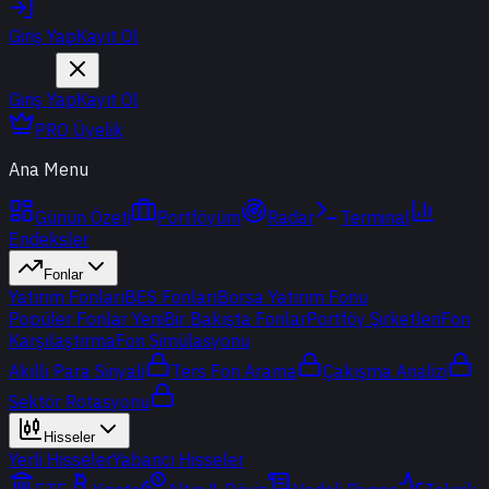
Giriş Yap
Kayıt Ol
Giriş Yap
Kayıt Ol
PRO Üyelik
Ana Menu
Günün Özeti
Portföyüm
Radar
Terminal
Endeksler
Fonlar
Yatırım Fonları
BES Fonları
Borsa Yatırım Fonu
Popüler Fonlar
Yeni
Bir Bakışta Fonlar
Portföy Şirketleri
Fon
Karşılaştırma
Fon Simülasyonu
Akıllı Para Sinyali
Ters Fon Arama
Çakışma Analizi
Sektör Rotasyonu
Hisseler
Yerli Hisseler
Yabancı Hisseler