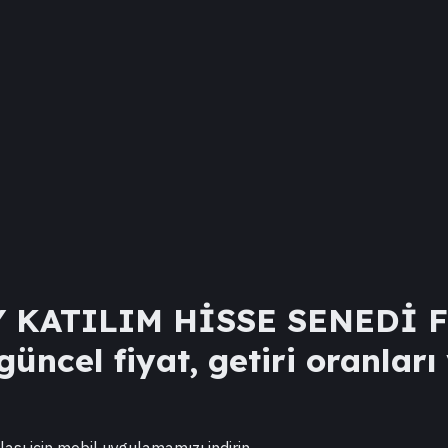
 KATILIM HİSSE SENEDİ 
üncel fiyat, getiri oranları
lası için mobil uygulamamızı indirin.