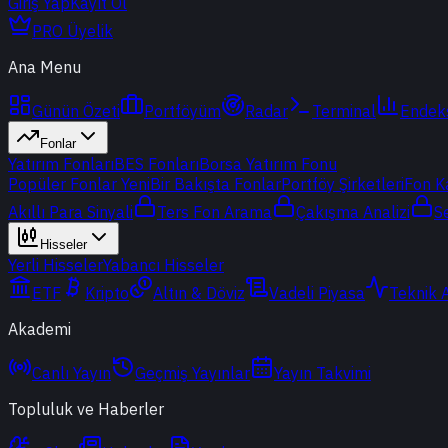
Giriş Yap
Kayıt Ol
PRO Üyelik
Ana Menu
Günün Özeti
Portföyüm
Radar
Terminal
Endek
Fonlar
Yatırım Fonları
BES Fonları
Borsa Yatırım Fonu
Popüler Fonlar
Yeni
Bir Bakışta Fonlar
Portföy Şirketleri
Fon K
Akıllı Para Sinyali
Ters Fon Arama
Çakışma Analizi
S
Hisseler
Yerli Hisseler
Yabancı Hisseler
ETF
Kripto
Altın & Döviz
Vadeli Piyasa
Teknik 
Akademi
Canlı Yayın
Geçmiş Yayınlar
Yayın Takvimi
Topluluk ve Haberler