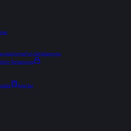
sler
arşılaştırma
Fon Simülasyonu
ektör Rotasyonu
Analiz
Araçlar