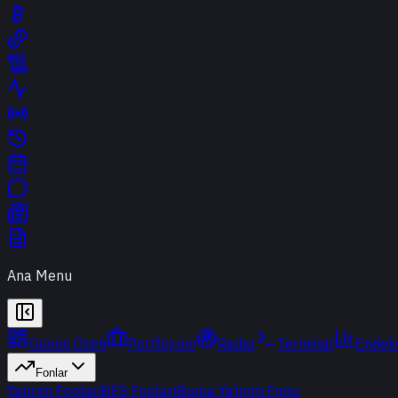
Ana Menu
Günün Özeti
Portföyüm
Radar
Terminal
Endek
Fonlar
Yatırım Fonları
BES Fonları
Borsa Yatırım Fonu