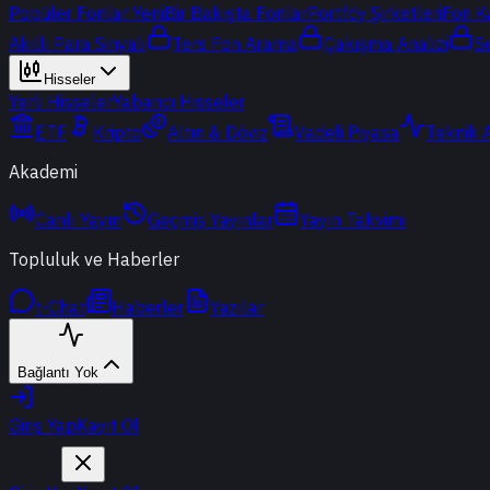
Popüler Fonlar
Yeni
Bir Bakışta Fonlar
Portföy Şirketleri
Fon K
Akıllı Para Sinyali
Ters Fon Arama
Çakışma Analizi
S
Hisseler
Yerli Hisseler
Yabancı Hisseler
ETF
Kripto
Altın & Döviz
Vadeli Piyasa
Teknik 
Akademi
Canlı Yayın
Geçmiş Yayınlar
Yayın Takvimi
Topluluk ve Haberler
t-Chat
Haberler
Yazılar
Bağlantı Yok
Giriş Yap
Kayıt Ol