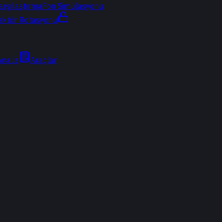
arşılaştırma
Fon Simülasyonu
ektör Rotasyonu
Analiz
Araçlar