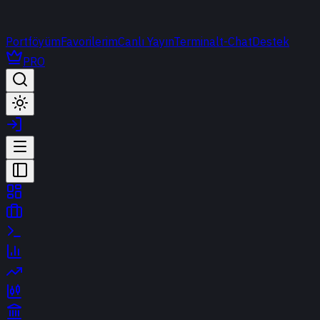
Portföyüm
Favorilerim
Canlı Yayın
Terminal
t-Chat
Destek
PRO