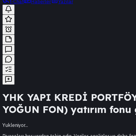
t-Chat
Haberler
Yazılar
YHK
YAPI KREDİ PORTFÖY
YOĞUN FON)
yatırım fonu g
Yukleniyor...
Piyasaları her yerden takip edin. Veriler, analizler ve daha faz