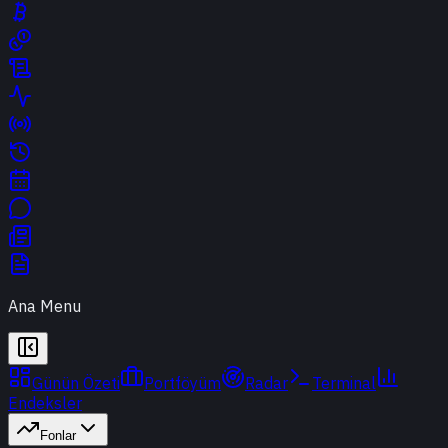
Ana Menu
Günün Özeti
Portföyüm
Radar
Terminal
Endeksler
Fonlar