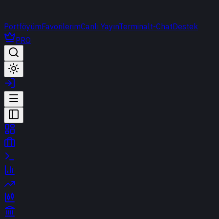
Portföyüm
Favorilerim
Canlı Yayın
Terminal
t-Chat
Destek
PRO