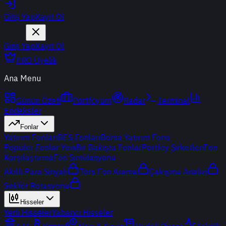
Giriş Yap
Kayıt Ol
Giriş Yap
Kayıt Ol
PRO Üyelik
Ana Menu
Günün Özeti
Portföyüm
Radar
Terminal
Endeksler
Fonlar
Yatırım Fonları
BES Fonları
Borsa Yatırım Fonu
Popüler Fonlar
Yeni
Bir Bakışta Fonlar
Portföy Şirketleri
Fon
Karşılaştırma
Fon Simülasyonu
Akıllı Para Sinyali
Ters Fon Arama
Çakışma Analizi
Sektör Rotasyonu
Hisseler
Yerli Hisseler
Yabancı Hisseler