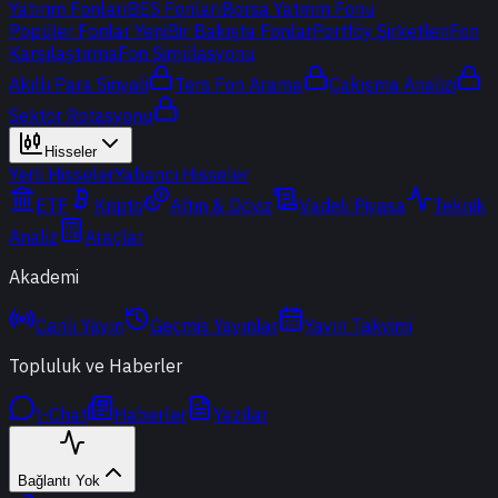
Yatırım Fonları
BES Fonları
Borsa Yatırım Fonu
Popüler Fonlar
Yeni
Bir Bakışta Fonlar
Portföy Şirketleri
Fon
Karşılaştırma
Fon Simülasyonu
Akıllı Para Sinyali
Ters Fon Arama
Çakışma Analizi
Sektör Rotasyonu
Hisseler
Yerli Hisseler
Yabancı Hisseler
ETF
Kripto
Altın & Döviz
Vadeli Piyasa
Teknik
Analiz
Araçlar
Akademi
Canlı Yayın
Geçmiş Yayınlar
Yayın Takvimi
Topluluk ve Haberler
t-Chat
Haberler
Yazılar
Bağlantı Yok