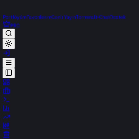
Portföyüm
Favorilerim
Canlı Yayın
Terminal
t-Chat
Destek
PRO