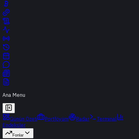
Ana Menu
Günün Özeti
Portföyüm
Radar
Terminal
Endeksler
Fonlar