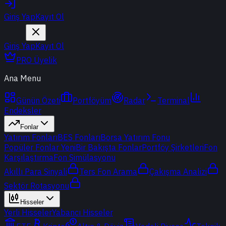
Giriş Yap
Kayıt Ol
Giriş Yap
Kayıt Ol
PRO Üyelik
Ana Menu
Günün Özeti
Portföyüm
Radar
Terminal
Endeksler
Fonlar
Yatırım Fonları
BES Fonları
Borsa Yatırım Fonu
Popüler Fonlar
Yeni
Bir Bakışta Fonlar
Portföy Şirketleri
Fon
Karşılaştırma
Fon Simülasyonu
Akıllı Para Sinyali
Ters Fon Arama
Çakışma Analizi
Sektör Rotasyonu
Hisseler
Yerli Hisseler
Yabancı Hisseler