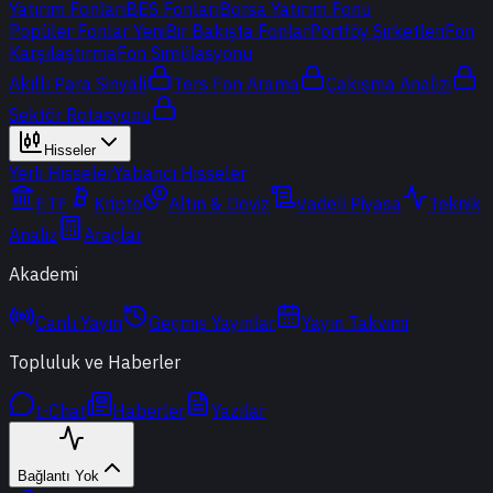
Yatırım Fonları
BES Fonları
Borsa Yatırım Fonu
Popüler Fonlar
Yeni
Bir Bakışta Fonlar
Portföy Şirketleri
Fon
Karşılaştırma
Fon Simülasyonu
Akıllı Para Sinyali
Ters Fon Arama
Çakışma Analizi
Sektör Rotasyonu
Hisseler
Yerli Hisseler
Yabancı Hisseler
ETF
Kripto
Altın & Döviz
Vadeli Piyasa
Teknik
Analiz
Araçlar
Akademi
Canlı Yayın
Geçmiş Yayınlar
Yayın Takvimi
Topluluk ve Haberler
t-Chat
Haberler
Yazılar
Bağlantı Yok