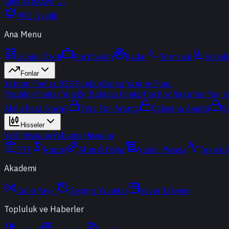
Giriş Yap
Kayıt Ol
PRO Üyelik
Ana Menu
Günün Özeti
Portföyüm
Radar
Terminal
Endek
Fonlar
Yatırım Fonları
BES Fonları
Borsa Yatırım Fonu
Popüler Fonlar
Yeni
Bir Bakışta Fonlar
Portföy Şirketleri
Fon K
Akıllı Para Sinyali
Ters Fon Arama
Çakışma Analizi
S
Hisseler
Yerli Hisseler
Yabancı Hisseler
ETF
Kripto
Altın & Döviz
Vadeli Piyasa
Teknik 
Akademi
Canlı Yayın
Geçmiş Yayınlar
Yayın Takvimi
Topluluk ve Haberler