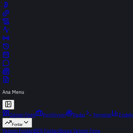
Ana Menu
Günün Özeti
Portföyüm
Radar
Terminal
Endek
Fonlar
Yatırım Fonları
BES Fonları
Borsa Yatırım Fonu