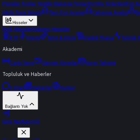
Popüler Fonlar
Yeni
Bir Bakışta Fonlar
Portföy Şirketleri
Fon K
Akıllı Para Sinyali
Ters Fon Arama
Çakışma Analizi
S
Hisseler
Yerli Hisseler
Yabancı Hisseler
ETF
Kripto
Altın & Döviz
Vadeli Piyasa
Teknik 
Akademi
Canlı Yayın
Geçmiş Yayınlar
Yayın Takvimi
Topluluk ve Haberler
t-Chat
Haberler
Yazılar
Bağlantı Yok
Giriş Yap
Kayıt Ol