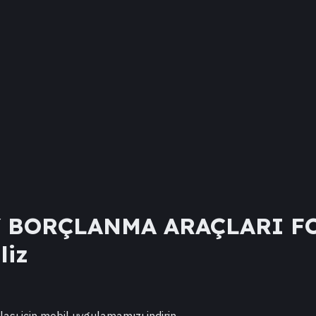
Y BORÇLANMA ARAÇLARI F
liz
lası için mobil uygulamamızı indirin.