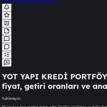
t-Chat
Haberler
Yazılar
YOT
YAPI KREDİ PORTFÖ
fiyat, getiri oranları ve ana
Yukleniyor...
Piyasaları her yerden takip edin. Veriler, analizler ve daha faz