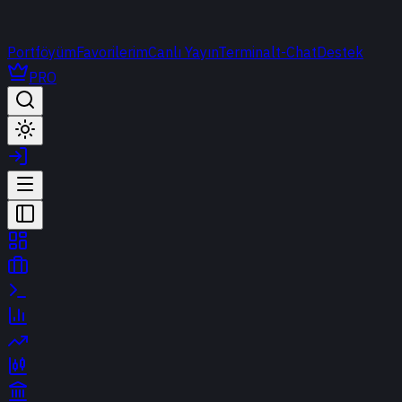
Portföyüm
Favorilerim
Canlı Yayın
Terminal
t-Chat
Destek
PRO