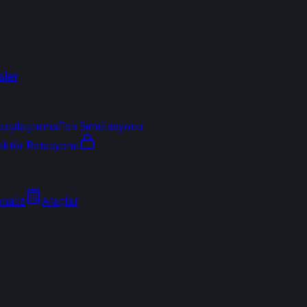
sler
arşılaştırma
Fon Simülasyonu
ektör Rotasyonu
Analiz
Araçlar