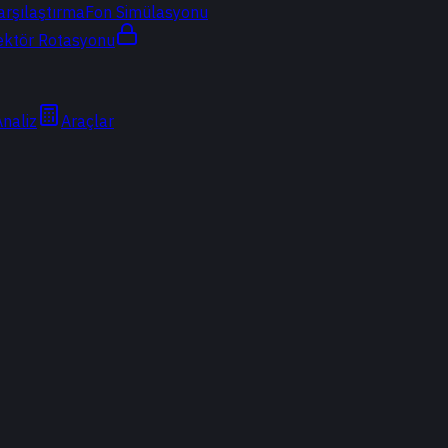
arşılaştırma
Fon Simülasyonu
ektör Rotasyonu
Analiz
Araçlar