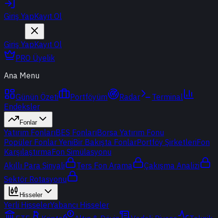
Giriş Yap
Kayıt Ol
Giriş Yap
Kayıt Ol
PRO Üyelik
Ana Menu
Günün Özeti
Portföyüm
Radar
Terminal
Endeksler
Fonlar
Yatırım Fonları
BES Fonları
Borsa Yatırım Fonu
Popüler Fonlar
Yeni
Bir Bakışta Fonlar
Portföy Şirketleri
Fon
Karşılaştırma
Fon Simülasyonu
Akıllı Para Sinyali
Ters Fon Arama
Çakışma Analizi
Sektör Rotasyonu
Hisseler
Yerli Hisseler
Yabancı Hisseler