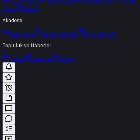
ETF
Kripto
Altın & Döviz
Vadeli Piyasa
Teknik
Analiz
Araçlar
Akademi
Canlı Yayın
Geçmiş Yayınlar
Yayın Takvimi
Topluluk ve Haberler
t-Chat
Haberler
Yazılar