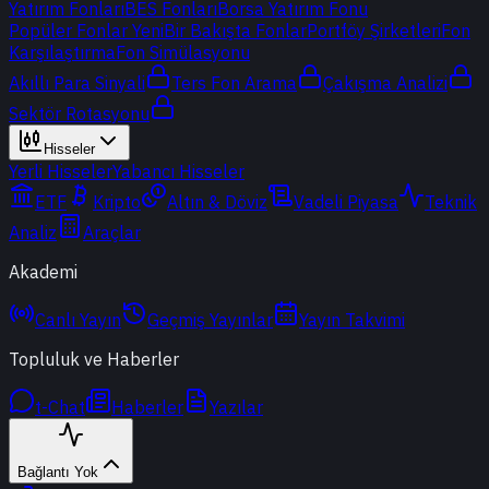
Yatırım Fonları
BES Fonları
Borsa Yatırım Fonu
Popüler Fonlar
Yeni
Bir Bakışta Fonlar
Portföy Şirketleri
Fon
Karşılaştırma
Fon Simülasyonu
Akıllı Para Sinyali
Ters Fon Arama
Çakışma Analizi
Sektör Rotasyonu
Hisseler
Yerli Hisseler
Yabancı Hisseler
ETF
Kripto
Altın & Döviz
Vadeli Piyasa
Teknik
Analiz
Araçlar
Akademi
Canlı Yayın
Geçmiş Yayınlar
Yayın Takvimi
Topluluk ve Haberler
t-Chat
Haberler
Yazılar
Bağlantı Yok