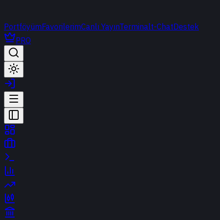
Portföyüm
Favorilerim
Canlı Yayın
Terminal
t-Chat
Destek
PRO